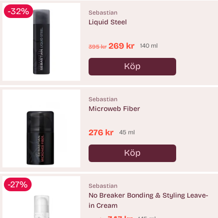
-32%
Sebastian
Liquid Steel
Ordinarie
269 kr
140 ml
395 kr
pris
Köp
Antal
Sebastian
Microweb Fiber
276 kr
45 ml
Köp
Antal
-27%
Sebastian
No Breaker Bonding & Styling Leave-
in Cream