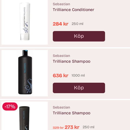
Sebastian
Trilliance Conditioner
284 kr
250 ml
Köp
Antal
Sebastian
Trilliance Shampoo
636 kr
1000 ml
Köp
Antal
-17%
Sebastian
Trilliance Shampoo
Ordinarie
273 kr
250 ml
329 kr