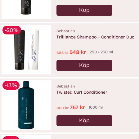
pris
Köp
Antal
-20%
Sebastian
Trilliance Shampoo + Conditioner Duo
Ordinarie
548 kr
250 + 250 ml
684 kr
pris
Köp
Antal
-13%
Sebastian
Twisted Curl Conditioner
Ordinarie
757 kr
1000 ml
869 kr
pris
Köp
Antal