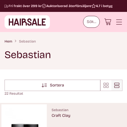
Fri frakt över 299 kr
Auktoriserad återförsäljare
4.7 i betyg
Sök...
Hem
Sebastian
Sebastian
Sortera
22 Resultat
Sebastian
Craft Clay