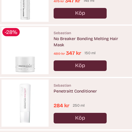
Ordinarie
347 kr
145 ml
475 kr
pris
Köp
Antal
-28%
Sebastian
No Breaker Bonding Melting Hair
Mask
Ordinarie
347 kr
150 ml
480 kr
pris
Köp
Antal
Sebastian
Penetraitt Conditioner
284 kr
250 ml
Köp
Antal