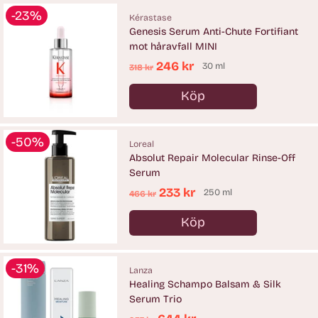
-23%
Kérastase
Genesis Serum Anti-Chute Fortifiant
mot håravfall MINI
Ordinarie
246 kr
30 ml
318 kr
pris
Köp
Antal
-50%
Loreal
Absolut Repair Molecular Rinse-Off
Serum
Ordinarie
233 kr
250 ml
466 kr
pris
Köp
Antal
-31%
Lanza
Healing Schampo Balsam & Silk
Serum Trio