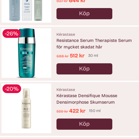
Ordinarie
644 kr
937 kr
pris
Köp
Antal
-26%
Kérastase
Resistance Serum Therapiste Serum
för mycket skadat hår
Ordinarie
512 kr
30 ml
688 kr
pris
Köp
Antal
-20%
Kérastase
Kérastase Densifique Mousse
Densimorphose Skumserum
Ordinarie
422 kr
150 ml
530 kr
pris
Köp
Antal