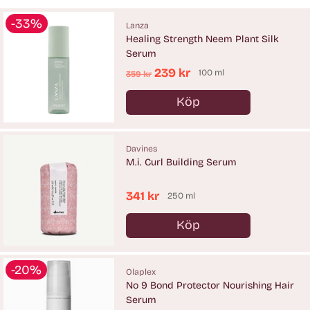
-33%
Lanza
Healing Strength Neem Plant Silk
Serum
Ordinarie
239 kr
100 ml
359 kr
pris
Köp
Antal
Davines
M.i. Curl Building Serum
341 kr
250 ml
Köp
Antal
-20%
Olaplex
No 9 Bond Protector Nourishing Hair
Serum