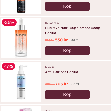
pris
Köp
Antal
-26%
Kérastase
Nutritive Nutri-Supplement Scalp
Serum
Ordinarie
530 kr
90 ml
720 kr
pris
Köp
Antal
-17%
Nioxin
Anti-Hairloss Serum
Ordinarie
705 kr
70 ml
850 kr
pris
Köp
Antal