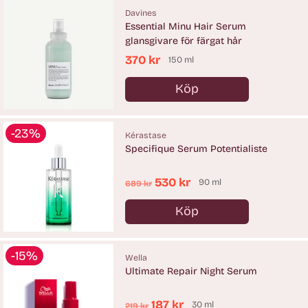
Davines
Essential Minu Hair Serum
glansgivare för färgat hår
370 kr
150 ml
Köp
Antal
-23%
Kérastase
Specifique Serum Potentialiste
Ordinarie
530 kr
90 ml
689 kr
pris
Köp
Antal
-15%
Wella
Ultimate Repair Night Serum
Ordinarie
187 kr
30 ml
219 kr