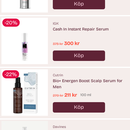
Köp
Antal
-20%
IGK
Cash In Instant Repair Serum
Ordinarie
300 kr
375 kr
pris
Köp
Antal
-22%
Cutrin
Bio+ Energen Boost Scalp Serum for
Men
Ordinarie
211 kr
100 ml
270 kr
pris
Köp
Antal
Davines