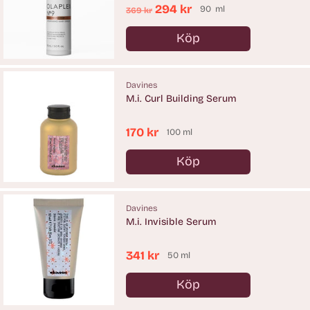
Ordinarie
294 kr
90 ml
369 kr
pris
Köp
Antal
Davines
M.i. Curl Building Serum
170 kr
100 ml
Köp
Antal
Davines
M.i. Invisible Serum
341 kr
50 ml
Köp
Antal