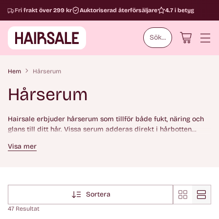
Fri frakt över 299 kr
Auktoriserad återförsäljare
4.7 i betyg
Sök...
Hem
Hårserum
Hårserum
Hairsale erbjuder hårserum som tillför både fukt, näring och
glans till ditt hår. Vissa serum adderas direkt i hårbotten
medan andra är gjorda för håret och verkar antifriss. Kolla in
Visa mer
produkter för alla hårtyper från populära märken så som
Kevin Murphy, Kerastase, Lanza och Schwarzkopf.
Sortera
47 Resultat