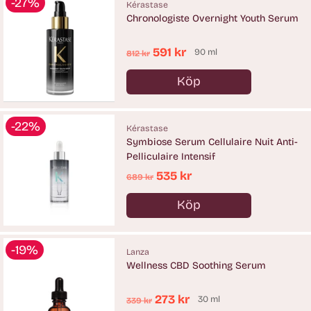
-27%
Kérastase
Chronologiste Overnight Youth Serum
Ordinarie
591 kr
90 ml
812 kr
pris
Köp
Antal
-22%
Kérastase
Symbiose Serum Cellulaire Nuit Anti-
Pelliculaire Intensif
Ordinarie
535 kr
689 kr
pris
Köp
Antal
-19%
Lanza
Wellness CBD Soothing Serum
Ordinarie
273 kr
30 ml
339 kr