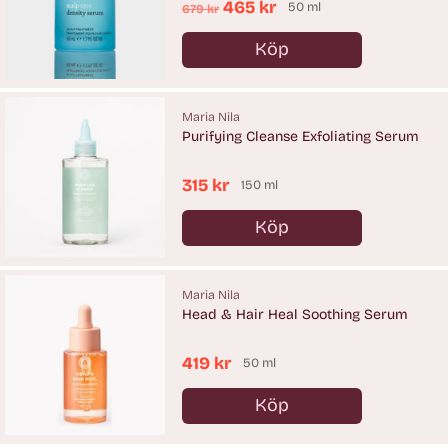
Ordinarie
465 kr
50 ml
679 kr
pris
Köp
Antal
Maria Nila
Purifying Cleanse Exfoliating Serum
315 kr
150 ml
Köp
Antal
Maria Nila
Head & Hair Heal Soothing Serum
419 kr
50 ml
Köp
Antal