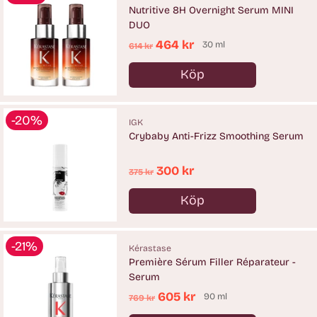
Nutritive 8H Overnight Serum MINI
DUO
Ordinarie
464 kr
30 ml
614 kr
pris
Köp
Antal
-20%
IGK
Crybaby Anti-Frizz Smoothing Serum
Ordinarie
300 kr
375 kr
pris
Köp
Antal
-21%
Kérastase
Première Sérum Filler Réparateur -
Serum
Ordinarie
605 kr
90 ml
769 kr
pris