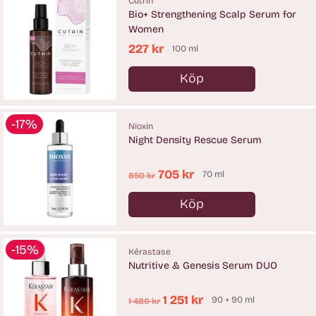
Cutrin
Bio+ Strengthening Scalp Serum for
Women
227 kr
100 ml
Köp
Antal
-17%
Nioxin
Night Density Rescue Serum
Ordinarie
705 kr
70 ml
850 kr
pris
Köp
Antal
-15%
Kérastase
Nutritive & Genesis Serum DUO
Ordinarie
1 251 kr
90 + 90 ml
1 480 kr