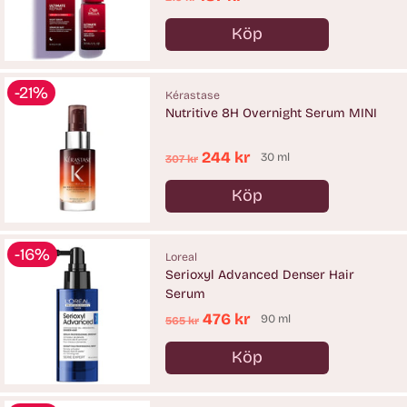
pris
Köp
Antal
-21%
Kérastase
Nutritive 8H Overnight Serum MINI
Ordinarie
244 kr
30 ml
307 kr
pris
Köp
Antal
-16%
Loreal
Serioxyl Advanced Denser Hair
Serum
Ordinarie
476 kr
90 ml
565 kr
pris
Köp
Antal