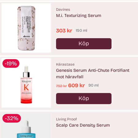
Davines
M.i. Texturizing Serum
303 kr
150 ml
Köp
Antal
-19%
Kérastase
Genesis Serum Anti-Chute Fortifiant
mot håravfall
Ordinarie
609 kr
90 ml
752 kr
pris
Köp
Antal
-32%
Living Proof
Scalp Care Density Serum