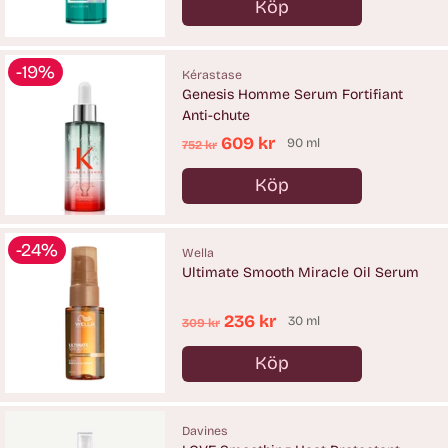
Köp
Antal
-19%
Kérastase
Genesis Homme Serum Fortifiant
Anti-chute
Ordinarie
609 kr
90 ml
752 kr
pris
Köp
Antal
-24%
Wella
Ultimate Smooth Miracle Oil Serum
Ordinarie
236 kr
30 ml
309 kr
pris
Köp
Antal
Davines