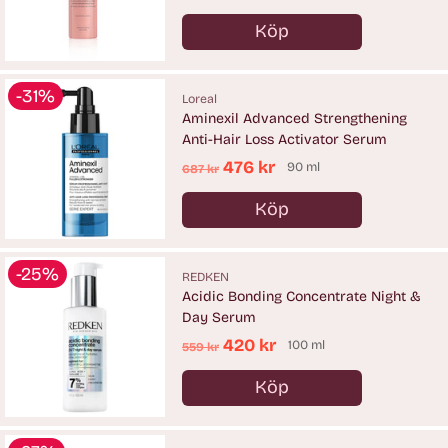
pris
Köp
Antal
-31%
Loreal
Aminexil Advanced Strengthening
Anti-Hair Loss Activator Serum
Ordinarie
476 kr
90 ml
687 kr
pris
Köp
Antal
-25%
REDKEN
Acidic Bonding Concentrate Night &
Day Serum
Ordinarie
420 kr
100 ml
559 kr
pris
Köp
Antal