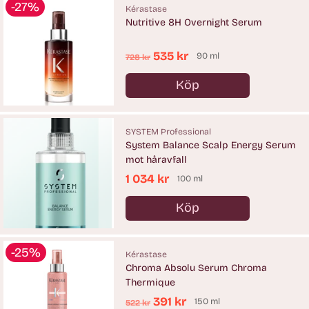
-27%
Kérastase
Nutritive 8H Overnight Serum
Ordinarie
535 kr
90 ml
728 kr
pris
Köp
Antal
SYSTEM Professional
System Balance Scalp Energy Serum
mot håravfall
1 034 kr
100 ml
Köp
Antal
-25%
Kérastase
Chroma Absolu Serum Chroma
Thermique
Ordinarie
391 kr
150 ml
522 kr