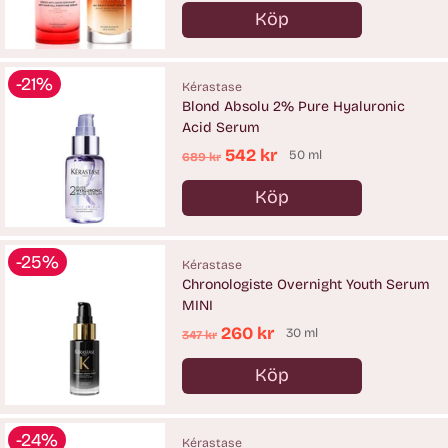
pris
Köp
Antal
-21%
Kérastase
Blond Absolu 2% Pure Hyaluronic
Acid Serum
Ordinarie
542 kr
50 ml
689 kr
pris
Köp
Antal
-25%
Kérastase
Chronologiste Overnight Youth Serum
MINI
Ordinarie
260 kr
30 ml
347 kr
pris
Köp
Antal
-24%
Kérastase