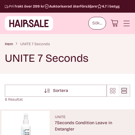
Fri frakt över 299 kr
Auktoriserad återförsäljare
4.7 i betyg
Sök...
Hem
UNITE 7 Seconds
UNITE 7 Seconds
Sortera
6 Resultat
UNITE
7Seconds Condition Leave in
Detangler