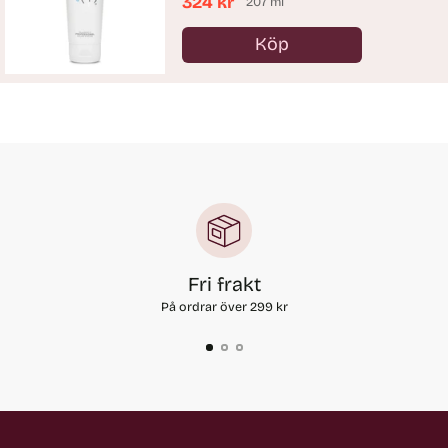
324 kr
207 ml
Köp
Antal
Fri frakt
På ordrar över 299 kr