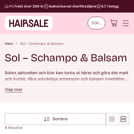
Fri frakt över 299 kr
Auktoriserad återförsäljare
4.7 i betyg
Sök...
Hem
Sol – Schampo & Balsam
Sol – Schampo & Balsam
Solen, saltvatten och klor kan torka ut håret och göra det matt
och livlöst. Våra solvänliga schampon och balsam innehåller
återfuktande ingredienser och skyddande egenskaper som
Visa mer
stärker håret från rot till topp. Perfekta för dig som vill bevara
glans, färg och mjukhet hela sommaren.
Sortera
8 Resultat