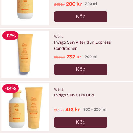
Ordinarie
206 kr
300 ml
245 kr
pris
Köp
Antal
-12%
Wella
Invigo Sun After Sun Express
Conditioner
Ordinarie
232 kr
200 ml
265 kr
pris
Köp
Antal
-18%
Wella
Invigo Sun Care Duo
Ordinarie
416 kr
300 + 200 ml
510 kr
pris
Köp
Antal