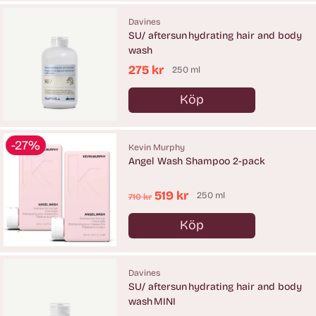
Davines
SU/ aftersun hydrating hair and body
wash
275 kr
250 ml
Köp
Antal
-27%
Kevin Murphy
Angel Wash Shampoo 2-pack
Ordinarie
519 kr
250 ml
710 kr
pris
Köp
Antal
Davines
SU/ aftersun hydrating hair and body
wash MINI