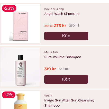
-23%
Kevin Murphy
Angel Wash Shampoo
Ordinarie
273 kr
250 ml
355 kr
pris
Köp
Antal
Maria Nila
Pure Volume Shampoo
319 kr
350 ml
Köp
Antal
-16%
Wella
Invigo Sun After Sun Cleansing
Shampoo