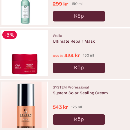
299 kr
150 ml
Köp
Antal
-5%
Wella
Ultimate Repair Mask
Ordinarie
434 kr
150 ml
455 kr
pris
Köp
Antal
SYSTEM Professional
System Solar Sealing Cream
543 kr
125 ml
Köp
Antal