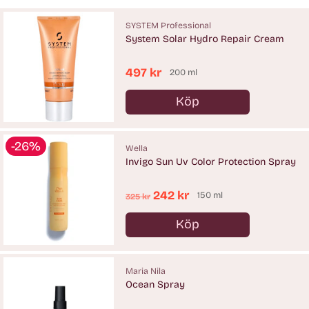
SYSTEM Professional
System Solar Hydro Repair Cream
497 kr
200 ml
Köp
Antal
-26%
Wella
Invigo Sun Uv Color Protection Spray
Ordinarie
242 kr
150 ml
325 kr
pris
Köp
Antal
Maria Nila
Ocean Spray