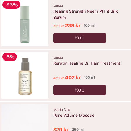
-33%
Lanza
Healing Strength Neem Plant Silk
Serum
Ordinarie
239 kr
100 ml
359 kr
pris
Köp
Antal
-8%
Lanza
Keratin Healing Oil Hair Treatment
Ordinarie
402 kr
100 ml
439 kr
pris
Köp
Antal
Maria Nila
Pure Volume Masque
329 kr
250 ml