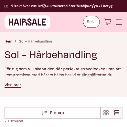
Fri frakt över 299 kr
Auktoriserad återförsäljare
4.7 i betyg
Sök...
Hem
Sol – Hårbehandling
Sol – Hårbehandling
För dig som vill skapa den där perfekta strandlooken utan att
kompromissa med hårets hälsa har vi stylinghjältarna du
behöver. Saltvattenspray ger naturlig volym och textur, medan
Visa mer
näringsrika serum skyddar mot UV-strålning och återfuktar på
djupet.
Sortera
20 Resultat