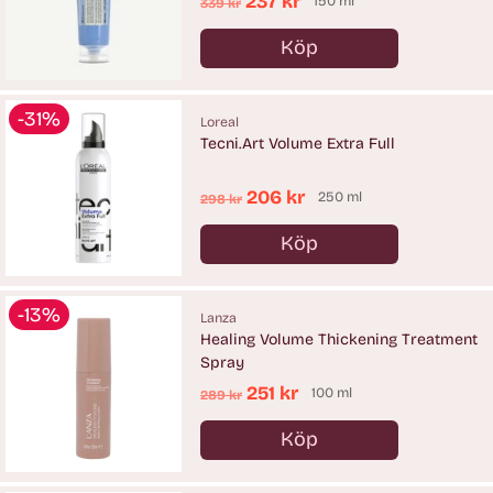
Ordinarie
237 kr
150 ml
339 kr
pris
Köp
Antal
-31%
Loreal
Tecni.Art Volume Extra Full
Ordinarie
206 kr
250 ml
298 kr
pris
Köp
Antal
-13%
Lanza
Healing Volume Thickening Treatment
Spray
Ordinarie
251 kr
100 ml
289 kr
pris
Köp
Antal