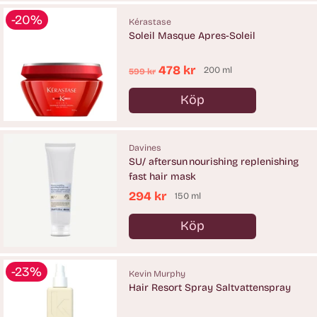
-20%
Kérastase
Soleil Masque Apres-Soleil
Ordinarie
478 kr
200 ml
599 kr
pris
Köp
Antal
Davines
SU/ aftersun nourishing replenishing
fast hair mask
294 kr
150 ml
Köp
Antal
-23%
Kevin Murphy
Hair Resort Spray Saltvattenspray