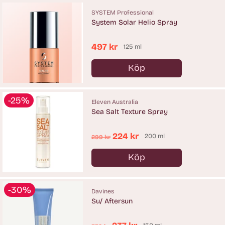
SYSTEM Professional
System Solar Helio Spray
497 kr
125 ml
Köp
Antal
-25%
Eleven Australia
Sea Salt Texture Spray
Ordinarie
224 kr
200 ml
299 kr
pris
Köp
Antal
-30%
Davines
Su/ Aftersun