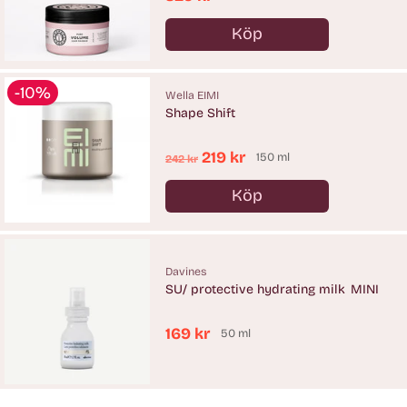
Köp
Antal
-10%
Wella EIMI
Shape Shift
Ordinarie
219 kr
150 ml
242 kr
pris
Köp
Antal
Davines
SU/ protective hydrating milk MINI
169 kr
50 ml