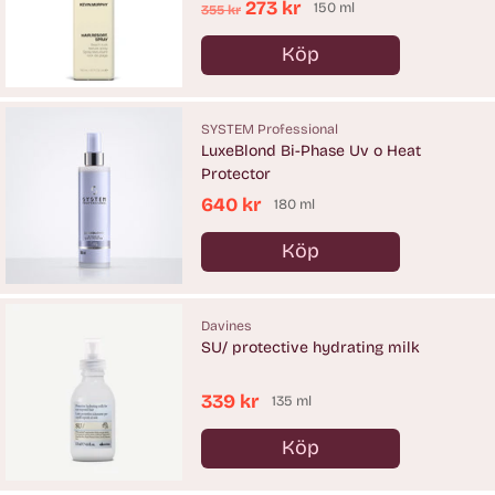
Ordinarie
273 kr
150 ml
355 kr
pris
Köp
Antal
SYSTEM Professional
LuxeBlond Bi-Phase Uv o Heat
Protector
640 kr
180 ml
Köp
Antal
Davines
SU/ protective hydrating milk
339 kr
135 ml
Köp
Antal