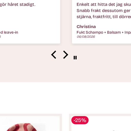
t hitta det jag skulle ha.
Den bästa jag någonsin ha
akt dessutom ger en extra
snabbt går det bara nån c
raktfritt, till dörren.
Sköld ur
a
Eva
Fukt Schampo + Balsam + Inpackning Trio
Love Curl Enhancing Fast Con
6
06/08/2026
-25%