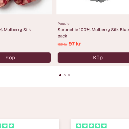
Poppie
% Mulberry Silk
Scrunchie 100% Mulberry Silk Blue
pack
Ordinarie
97 kr
129 kr
pris
Köp
Köp
Antal