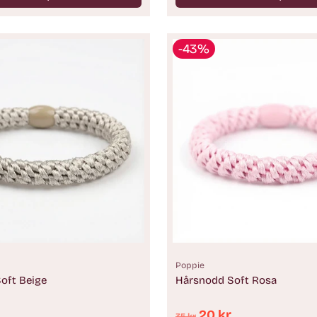
Antal
-43%
Poppie
oft Beige
Hårsnodd Soft Rosa
e
Ordinarie
20 kr
35 kr