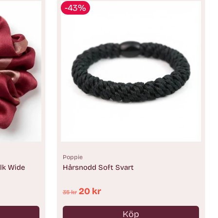
-43%
Poppie
lk Wide
Hårsnodd Soft Svart
Ordinarie
20 kr
35 kr
pris
Köp