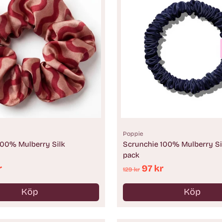
Poppie
100% Mulberry Silk
Scrunchie 100% Mulberry Sil
pack
e
Ordinarie
r
97 kr
129 kr
pris
Köp
Köp
Antal