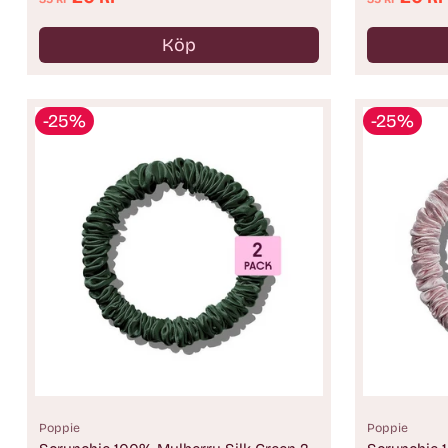
pris
pris
Köp
Antal
Antal
-25%
-25%
Poppie
Poppie