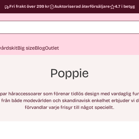
Fri frakt över 299 kr
Auktoriserad återförsäljare
4.7 i betyg
årdskit
Big size
Blog
Outlet
Poppie
par håraccessoarer som förenar tidlös design med vardaglig fu
n från både modevärlden och skandinavisk enkelhet erbjuder vi d
förvandlar varje frisyr till något speciellt.