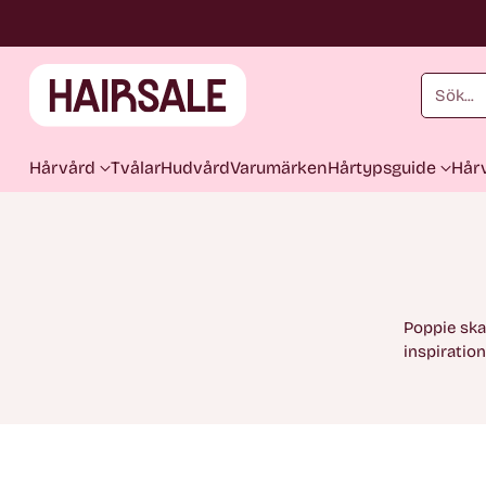
Sök...
Hårvård
Tvålar
Hudvård
Varumärken
Hårtypsguide
Hårv
Poppie ska
inspiratio