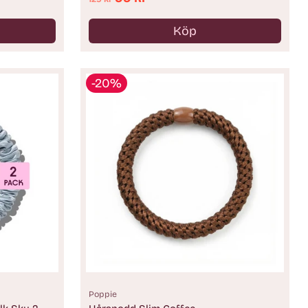
pris
Köp
Antal
-20%
Poppie