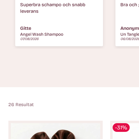
Bra och gör håret stadigt.
Enkelt at
Snabb fr
stjärna, f
Anonym
Christin
Un Tangled leave-in
06/08/2026
06/08/202
26 Resultat
-31%