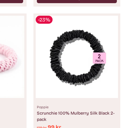
Antal
-23%
Poppie
Scrunchie 100% Mulberry Silk Black 2-
pack
Ordinarie
99 kr
129 kr