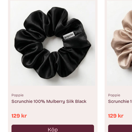
Poppie
Poppie
Scrunchie 100% Mulberry Silk Black
Scrunchie 
129 kr
129 kr
Köp