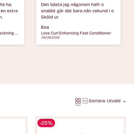
ft o
Bra produkt är jättenöjd
ekund i o
Anonym
ditioner
Metal DX Mask XL
06/08/2026
Sortera: Utvald
-25%