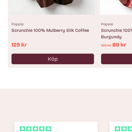
Poppie
Poppie
Scrunchie 100% Mulberry Silk Coffee
Scrunchie 100
Burgundy
Ordinarie
129 kr
89 kr
129 kr
pris
Köp
Antal
Antal