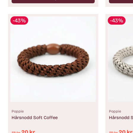
Antal
Antal
-43%
-43%
Poppie
Poppie
Hårsnodd Soft Coffee
Hårsnodd S
Ordinarie
Ordinari
20 kr
20 kr
35 kr
35 kr