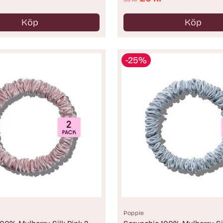
pris
Köp
Köp
Antal
-25%
Poppie