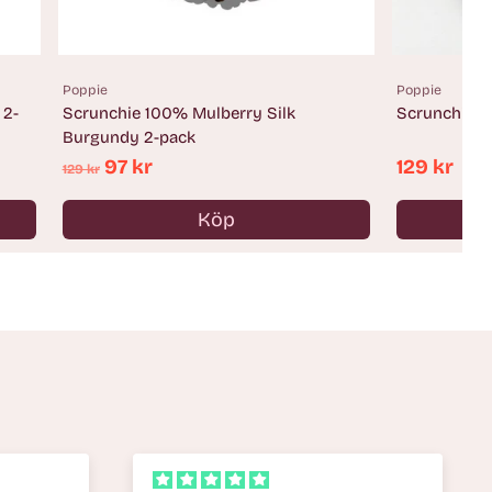
Poppie
Poppie
 2-
Scrunchie 100% Mulberry Silk
Scrunchie 1
Burgundy 2-pack
Ordinarie
97 kr
129 kr
129 kr
pris
Köp
Antal
Antal