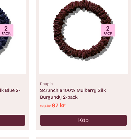
Poppie
k Blue 2-
Scrunchie 100% Mulberry Silk
Burgundy 2-pack
Ordinarie
97 kr
129 kr
pris
Köp
Antal