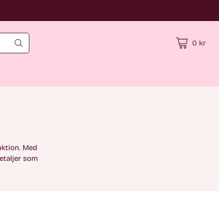
0 kr
nktion. Med
etaljer som