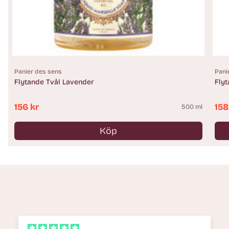
Panier des sens
Pani
Flytande Tvål Lavender
Fly
156 kr
158
500 ml
Köp
Antal
Anta