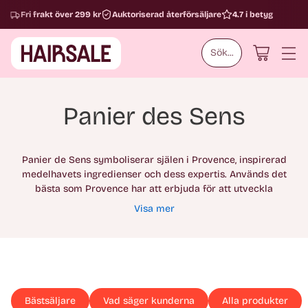
Fri frakt över 299 kr
Auktoriserad återförsäljare
4.7 i betyg
Sök...
Panier des Sens
Panier de Sens symboliserar själen i Provence, inspirerad
medelhavets ingredienser och dess expertis. Används det
bästa som Provence har att erbjuda för att utveckla
produkter med mjuk konsistens och eleganta dofter från
Visa mer
Grasse. Med hjärtat för tradition och skönheten från Provence
speglar det grunden för varumärket.
Bästsäljare
Vad säger kunderna
Alla produkter