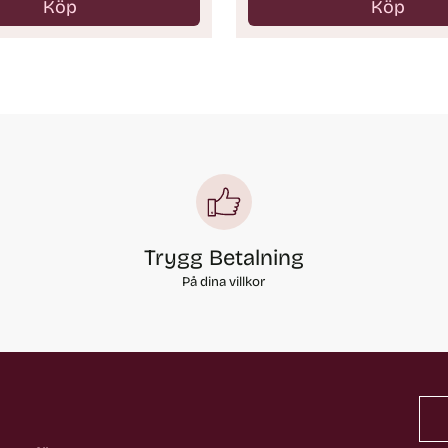
Köp
Köp
Antal
Trygg Betalning
På dina villkor