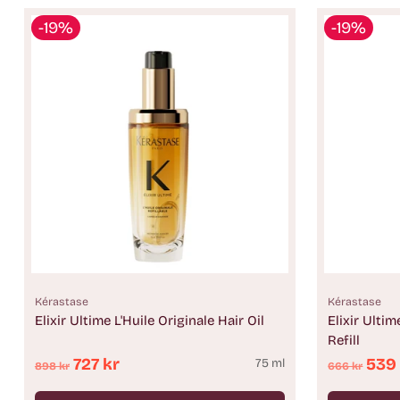
-19%
-19%
Kérastase
Kérastase
Elixir Ultime L'Huile Originale Hair Oil
Elixir Ultim
Refill
Ordinarie
Ordinari
727 kr
539
75 ml
898 kr
666 kr
pris
pris