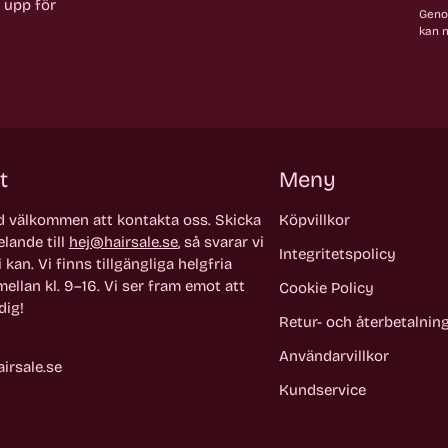
a upp för
Genom
kan n
t
Meny
id välkommen att kontakta oss. Skicka
Köpvillkor
lande till
hej@hairsale.se
, så svarar vi
Integritetspolicy
 kan. Vi finns tillgängliga helgfria
ellan kl. 9–16. Vi ser fram emot att
Cookie Policy
dig!
Retur- och återbetalnin
Användarvillkor
irsale.se
Kundservice