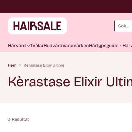
Sök...
Hårvård
Tvålar
Hudvård
Varumärken
Hårtypsguide
Hårv
Hem
Kèrastase Elixir Ultime
Kèrastase Elixir Ult
3 Resultat