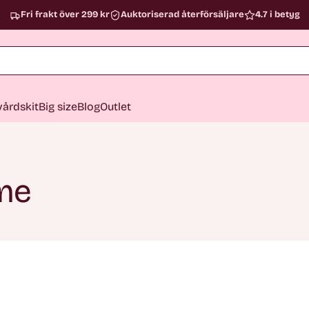
Fri frakt över 299 kr
Auktoriserad återförsäljare
4.7 i betyg
årdskit
Big size
Blog
Outlet
ime