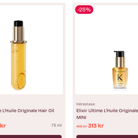
-25%
Kérastase
e L'Huile Originale Hair Oil
Elixir Ultime L'Huile Originale
MINI
e
Ordinarie
 kr
313 kr
75 ml
418 kr
pris