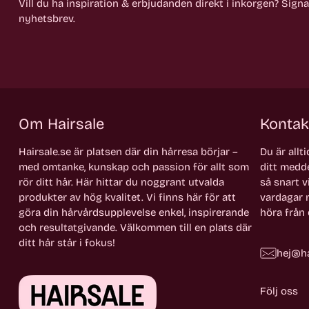
Vill du ha inspiration & erbjudanden direkt i inkorgen? Sign
nyhetsbrev.
Om Hairsale
Kontak
Hairsale.se är platsen där din hårresa börjar –
Du är allt
med omtanke, kunskap och passion för allt som
ditt medde
rör ditt hår. Här hittar du noggrant utvalda
så snart vi
produkter av hög kvalitet. Vi finns här för att
vardagar m
göra din hårvårdsupplevelse enkel, inspirerande
höra från 
och resultatgivande. Välkommen till en plats där
ditt hår står i fokus!
hej@ha
Följ oss