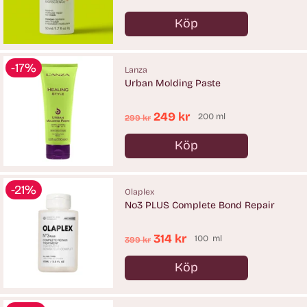
pris
Köp
Antal
-17%
Lanza
Urban Molding Paste
Ordinarie
249 kr
200 ml
299 kr
pris
Köp
Antal
-21%
Olaplex
No3 PLUS Complete Bond Repair
Ordinarie
314 kr
100 ml
399 kr
pris
Köp
Antal