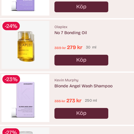
pris
Köp
Antal
-24%
Olaplex
No 7 Bonding Oil
Ordinarie
279 kr
30 ml
369 kr
pris
Köp
Antal
-23%
Kevin Murphy
Blonde Angel Wash Shampoo
Ordinarie
273 kr
250 ml
355 kr
pris
Köp
Antal
-27%