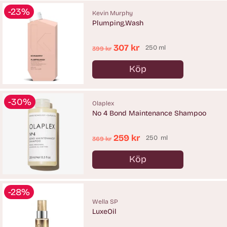
-23%
Kevin Murphy
Plumping.Wash
Ordinarie
307 kr
250 ml
399 kr
pris
Köp
Antal
-30%
Olaplex
No 4 Bond Maintenance Shampoo
Ordinarie
259 kr
250 ml
369 kr
pris
Köp
Antal
-28%
Wella SP
LuxeOil