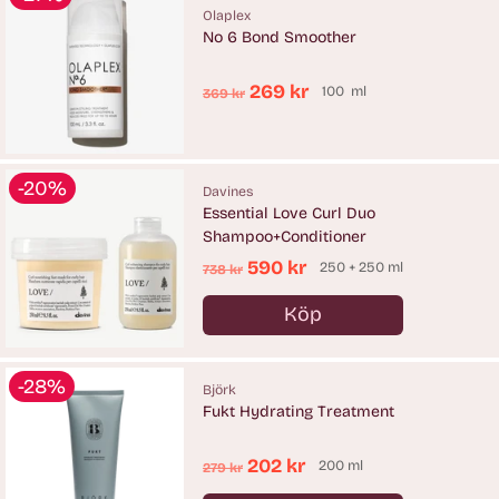
Olaplex
No 6 Bond Smoother
Ordinarie
269 kr
100 ml
369 kr
pris
-20%
Davines
Essential Love Curl Duo
Shampoo+Conditioner
Ordinarie
590 kr
250 + 250 ml
738 kr
pris
Köp
Antal
-28%
Björk
Fukt Hydrating Treatment
Ordinarie
202 kr
200 ml
279 kr
pris