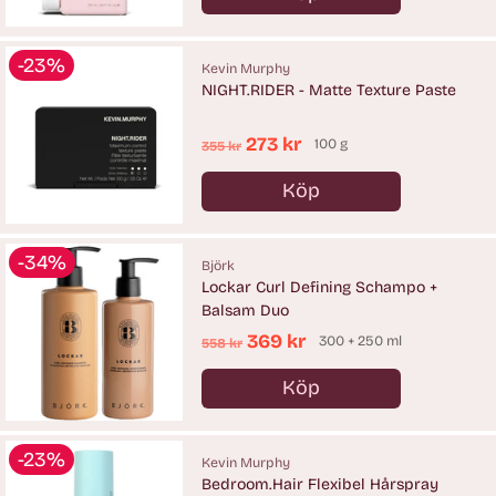
Antal
-23%
Kevin Murphy
NIGHT.RIDER - Matte Texture Paste
Ordinarie
273 kr
100 g
355 kr
pris
Köp
Antal
-34%
Björk
Lockar Curl Defining Schampo +
Balsam Duo
Ordinarie
369 kr
300 + 250 ml
558 kr
pris
Köp
Antal
-23%
Kevin Murphy
Bedroom.Hair Flexibel Hårspray