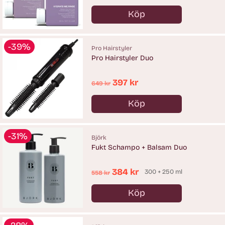
pris
Köp
Antal
-39%
Pro Hairstyler
Pro Hairstyler Duo
Ordinarie
397 kr
649 kr
pris
Köp
Antal
-31%
Björk
Fukt Schampo + Balsam Duo
Ordinarie
384 kr
300 + 250 ml
558 kr
pris
Köp
Antal