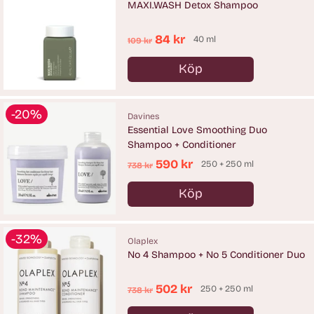
MAXI.WASH Detox Shampoo
Ordinarie
84 kr
40 ml
109 kr
pris
Köp
Antal
-20%
Davines
Essential Love Smoothing Duo
Shampoo + Conditioner
Ordinarie
590 kr
250 + 250 ml
738 kr
pris
Köp
Antal
-32%
Olaplex
No 4 Shampoo + No 5 Conditioner Duo
Ordinarie
502 kr
250 + 250 ml
738 kr
pris