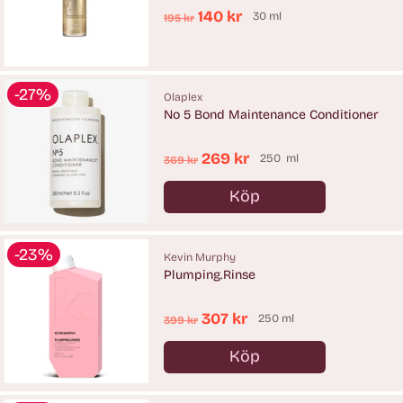
Ordinarie
140 kr
30 ml
195 kr
pris
-27%
Olaplex
No 5 Bond Maintenance Conditioner
Ordinarie
269 kr
250 ml
369 kr
pris
Köp
Antal
-23%
Kevin Murphy
Plumping.Rinse
Ordinarie
307 kr
250 ml
399 kr
pris
Köp
Antal