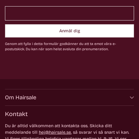
Anmäl dig
Genom att fylla i detta formulär godkänner du att ta emot våra e-
postutskick. Du kan när som helst avsluta din prenumeration.
Om Hairsale
Kontakt
Du är alltid välkommen att kontakta oss. Skicka ditt
meddelande till
hej@hairsale.se
, så svarar vi så snart vi kan.
Vi finns tillgängliga helgfria vardagar mellan kl. 9–16. Vi ser