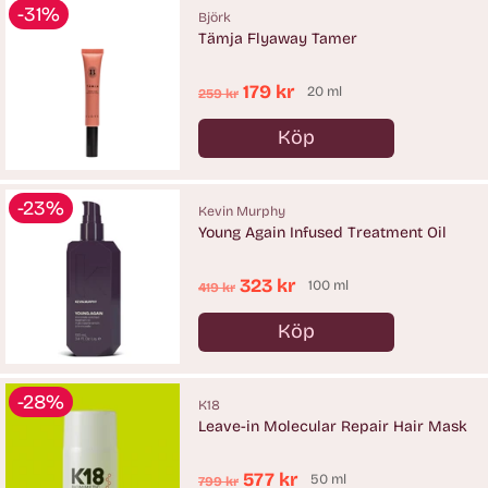
-31%
Björk
Tämja Flyaway Tamer
Ordinarie
179 kr
20 ml
259 kr
pris
Köp
Antal
-23%
Kevin Murphy
Young Again Infused Treatment Oil
Ordinarie
323 kr
100 ml
419 kr
pris
Köp
Antal
-28%
K18
Leave-in Molecular Repair Hair Mask
Ordinarie
577 kr
50 ml
799 kr