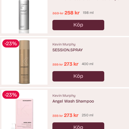
Ordinarie
258 kr
198 ml
369 kr
pris
Köp
Antal
-23%
Kevin Murphy
SESSION.SPRAY
Ordinarie
273 kr
400 ml
355 kr
pris
Köp
Antal
-23%
Kevin Murphy
Angel Wash Shampoo
Ordinarie
273 kr
250 ml
355 kr
pris
Köp