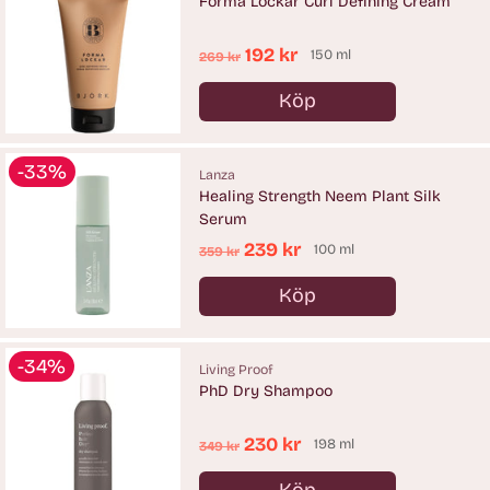
Forma Lockar Curl Defining Cream
Ordinarie
192 kr
150 ml
269 kr
pris
Köp
Antal
-33%
Lanza
Healing Strength Neem Plant Silk
Serum
Ordinarie
239 kr
100 ml
359 kr
pris
Köp
Antal
-34%
Living Proof
PhD Dry Shampoo
Ordinarie
230 kr
198 ml
349 kr
pris