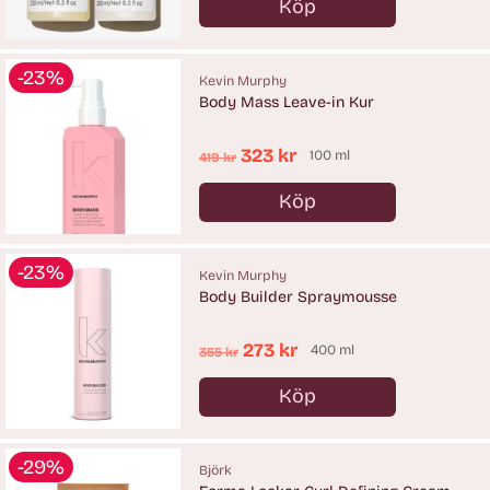
Köp
Antal
-23%
Kevin Murphy
Body Mass Leave-in Kur
Ordinarie
323 kr
100 ml
419 kr
pris
Köp
Antal
-23%
Kevin Murphy
Body Builder Spraymousse
Ordinarie
273 kr
400 ml
355 kr
pris
Köp
Antal
-29%
Björk