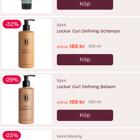
Köp
Antal
-32%
Björk
Lockar Curl Defining Schampo
Ordinarie
189 kr
300 ml
279 kr
pris
Köp
Antal
-29%
Björk
Lockar Curl Defining Balsam
Ordinarie
199 kr
250 ml
279 kr
pris
Köp
Antal
-23%
Kevin Murphy