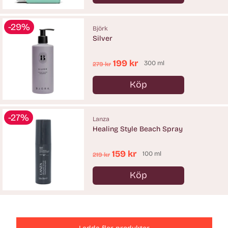
Antal
-29%
Björk
Silver
Ordinarie
199 kr
300 ml
279 kr
pris
Köp
Antal
-27%
Lanza
Healing Style Beach Spray
Ordinarie
159 kr
100 ml
219 kr
pris
Köp
Antal