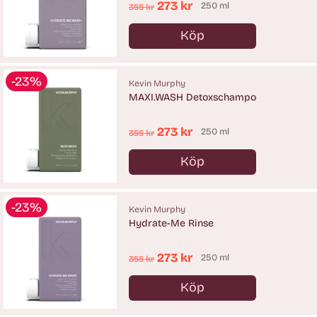
Ordinarie
273 kr
250 ml
355 kr
pris
Köp
Antal
-23%
Kevin Murphy
MAXI.WASH Detoxschampo
Ordinarie
273 kr
250 ml
355 kr
pris
Köp
Antal
-23%
Kevin Murphy
Hydrate-Me Rinse
Ordinarie
273 kr
250 ml
355 kr
pris
Köp
Antal