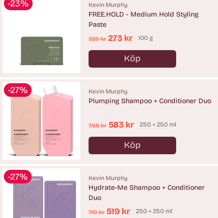
-23%
Kevin Murphy
FREE.HOLD - Medium Hold Styling
Paste
Ordinarie
273 kr
100 g
355 kr
pris
Köp
Antal
-27%
Kevin Murphy
Plumping Shampoo + Conditioner Duo
Ordinarie
583 kr
250 + 250 ml
798 kr
pris
Köp
Antal
-27%
Kevin Murphy
Hydrate-Me Shampoo + Conditioner
Duo
Ordinarie
519 kr
250 + 250 ml
710 kr