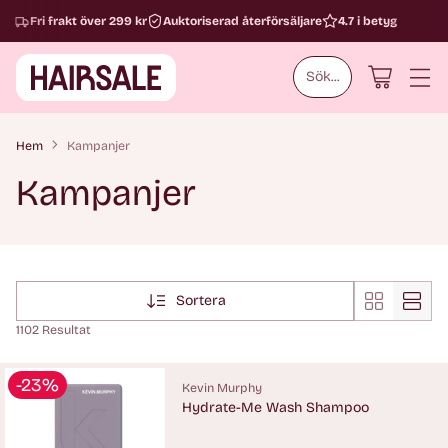
Fri frakt över 299 kr
Auktoriserad återförsäljare
4.7 i betyg
Sök...
Hem
Kampanjer
Kampanjer
Sortera
1102 Resultat
-23%
Kevin Murphy
Hydrate-Me Wash Shampoo