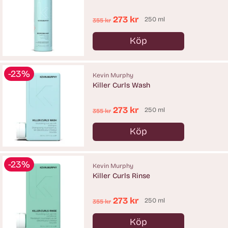
Ordinarie
273 kr
250 ml
355 kr
pris
Köp
Antal
-23%
Kevin Murphy
Killer Curls Wash
Ordinarie
273 kr
250 ml
355 kr
pris
Köp
Antal
-23%
Kevin Murphy
Killer Curls Rinse
Ordinarie
273 kr
250 ml
355 kr
pris
Köp