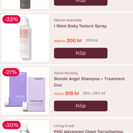
Köp
Antal
-33%
Eleven Australia
I Want Body Texture Spray
Ordinarie
200 kr
200 ml
299 kr
pris
Köp
Antal
-27%
Kevin Murphy
Blonde Angel Shampoo + Treatment
Duo
Ordinarie
519 kr
250 + 250 ml
710 kr
pris
Köp
Antal
-30%
Living Proof
PHD Advanced Clean Torrschampo