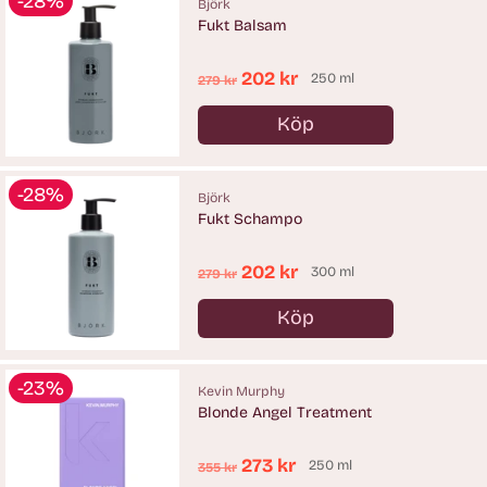
-28%
Björk
Fukt Balsam
Ordinarie
202 kr
250 ml
279 kr
pris
Köp
Antal
-28%
Björk
Fukt Schampo
Ordinarie
202 kr
300 ml
279 kr
pris
Köp
Antal
-23%
Kevin Murphy
Blonde Angel Treatment
Ordinarie
273 kr
250 ml
355 kr