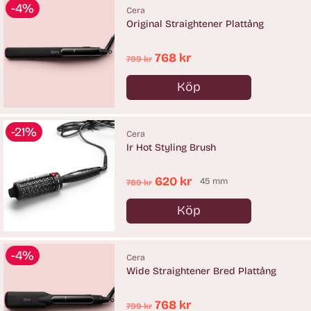
-4%
Cera
Original Straightener Plattång
Ordinarie
768 kr
799 kr
pris
Köp
Antal
-21%
Cera
Ir Hot Styling Brush
Ordinarie
620 kr
45 mm
789 kr
pris
Köp
Antal
-4%
Cera
Wide Straightener Bred Plattång
Ordinarie
768 kr
799 kr