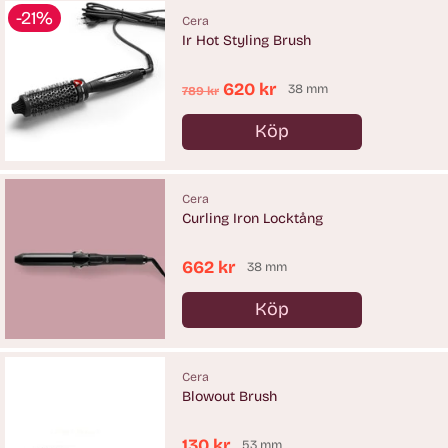
-21%
Cera
Ir Hot Styling Brush
Ordinarie
620 kr
38 mm
789 kr
pris
Köp
Antal
Cera
Curling Iron Locktång
662 kr
38 mm
Köp
Antal
Cera
Blowout Brush
130 kr
53 mm