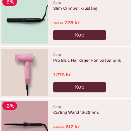
-3%
Cera
Slim Crimper krustång
Ordinarie
728 kr
749 kr
pris
Köp
Antal
Cera
Pro Bldc Hairdryer Fön pastel pink
1 273 kr
Köp
Antal
-6%
Cera
Curling Wand 13-26mm.
Ordinarie
612 kr
649 kr