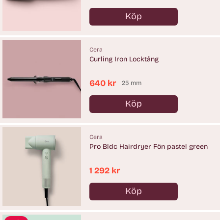
pris
Köp
Antal
Cera
Curling Iron Locktång
640 kr
25 mm
Köp
Antal
Cera
Pro Bldc Hairdryer Fön pastel green
1 292 kr
Köp
Antal