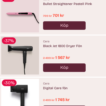
Bullet Straightener Pastell Pink
Ordinarie
701 kr
799 kr
pris
Köp
Antal
-37%
Cera
Black Jet 1800 Dryer Fön
Ordinarie
1 567 kr
2 499 kr
pris
Köp
Antal
-30%
Cera
Digital Care fön
Ordinarie
1 745 kr
2 499 kr
pris