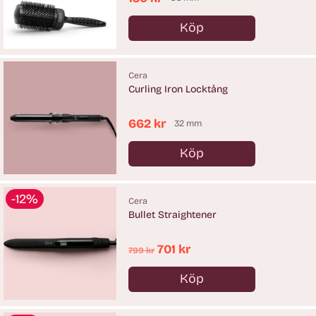
Köp
Antal
Cera
Curling Iron Locktång
662 kr
32 mm
Köp
Antal
-12%
Cera
Bullet Straightener
Ordinarie
701 kr
799 kr
pris
Köp
Antal