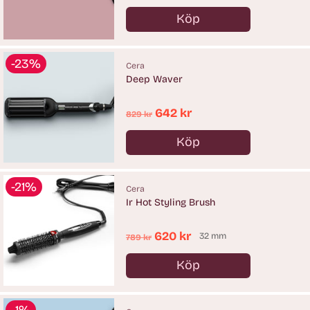
pris
Köp
Antal
-23%
Cera
Deep Waver
Ordinarie
642 kr
829 kr
pris
Köp
Antal
-21%
Cera
Ir Hot Styling Brush
Ordinarie
620 kr
32 mm
789 kr
pris
Köp
Antal
-1%