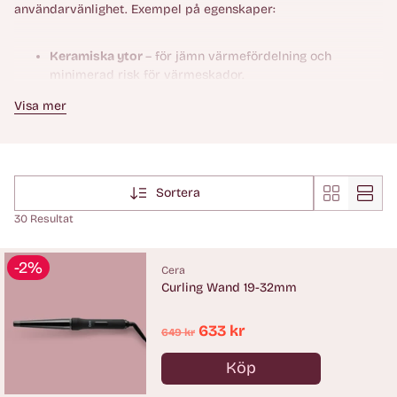
användarvänlighet. Exempel på egenskaper:
Keramiska ytor
– för jämn värmefördelning och
minimerad risk för värmeskador.
Infraröd värmeteknik
– värmer håret inifrån och
Visa mer
bevarar fuktigheten i hårstrået.
Ionteknologi
– neutraliserar statisk elektricitet och ger
slätare, glansigare resultat.
Justerbar temperatur
– anpassa värmen efter hårtyp
Sortera
och önskat resultat.
30 Resultat
Snabb uppvärmning
– effektivitet i salongen och
hemma.
-2%
Cera
Curling Wand 19-32mm
Ordinarie
633 kr
649 kr
pris
Köp
Antal