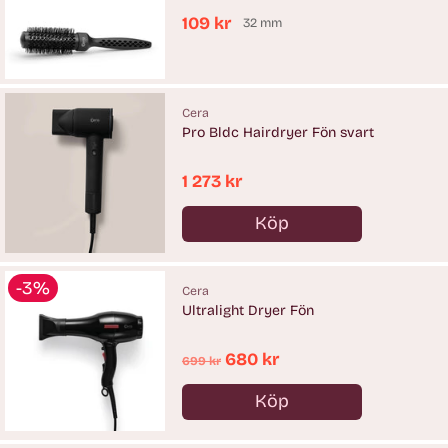
109 kr
32 mm
Cera
Pro Bldc Hairdryer Fön svart
1 273 kr
Köp
Antal
-3%
Cera
Ultralight Dryer Fön
Ordinarie
680 kr
699 kr
pris
Köp
Antal