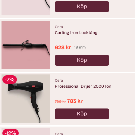
pris
Köp
Antal
Cera
Curling Iron Locktång
628 kr
19 mm
Köp
Antal
-2%
Cera
Professional Dryer 2000 Ion
Ordinarie
783 kr
799 kr
pris
Köp
Antal
-12%
Cera