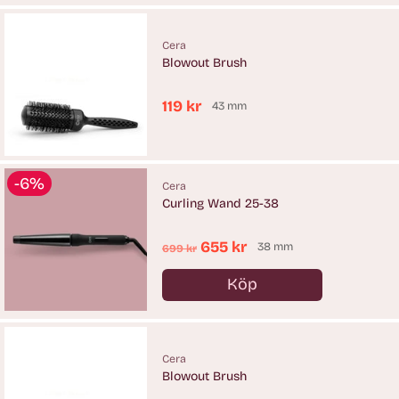
Cera
Blowout Brush
119 kr
43 mm
-6%
Cera
Curling Wand 25-38
Ordinarie
655 kr
38 mm
699 kr
pris
Köp
Antal
Cera
Blowout Brush