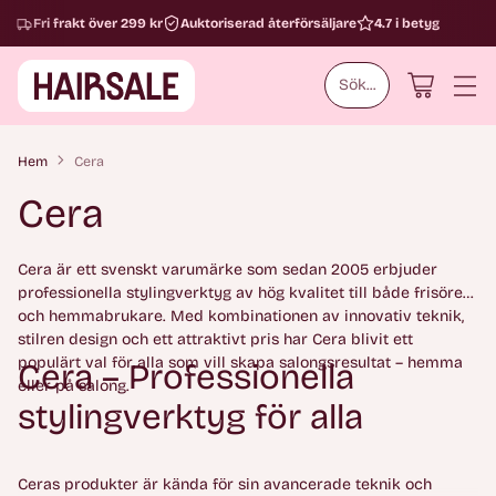
Fri frakt över 299 kr
Auktoriserad återförsäljare
4.7 i betyg
Sök...
Hem
Cera
Cera
Cera är ett svenskt varumärke som sedan 2005 erbjuder
professionella stylingverktyg av hög kvalitet till både frisörer
och hemmabrukare. Med kombinationen av innovativ teknik,
stilren design och ett attraktivt pris har Cera blivit ett
populärt val för alla som vill skapa salongsresultat – hemma
Cera – Professionella
eller på salong.
stylingverktyg för alla
Ceras produkter är kända för sin avancerade teknik och