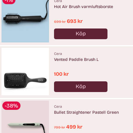
Cera
Hot Air Brush varmluftsborste
Ordinarie
693 kr
699 kr
pris
Köp
Antal
Cera
Vented Paddle Brush L
100 kr
Köp
Antal
-38%
Cera
Bullet Straightener Pastell Green
Ordinarie
499 kr
799 kr