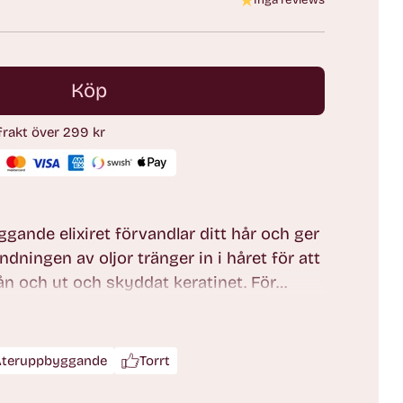
Inga reviews
Köp
 frakt över 299 kr
gande elixiret förvandlar ditt hår och ger
ndningen av oljor tränger in i håret för att
rån och ut och skyddat keratinet. För
om varar. Med argan-, jojoba-, och
Återuppbyggande
Torrt