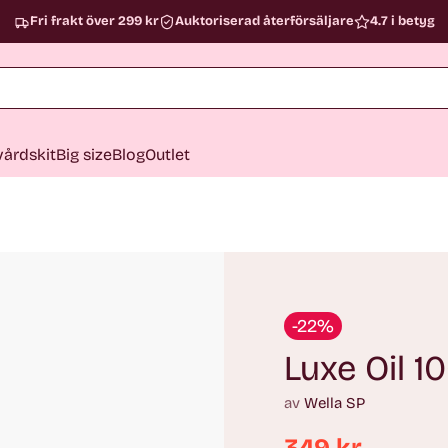
Fri frakt över 299 kr
Auktoriserad återförsäljare
4.7 i betyg
årdskit
Big size
Blog
Outlet
-22%
Luxe Oil 1
av
Wella SP