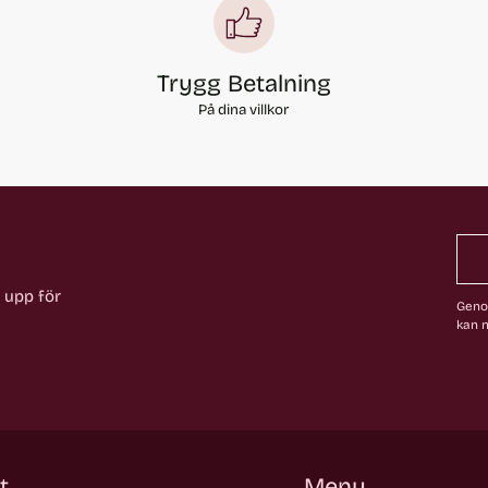
Trygg Betalning
På dina villkor
a upp för
Genom
kan n
t
Meny