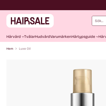
Sök...
Hårvård
Tvålar
Hudvård
Varumärken
Hårtypsguide
Hårv
Hem
Luxe Oil