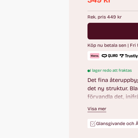
349 kr
Ordinarie
pris
Rek. pris 449 kr
Köp nu betala sen | Fri
I lager redo att fraktas
Det fina återuppbyg
det ny struktur. Bla
förvandla det, inif
omedelbar släthet s
Visa mer
mandelolja.
Glansgivande och 