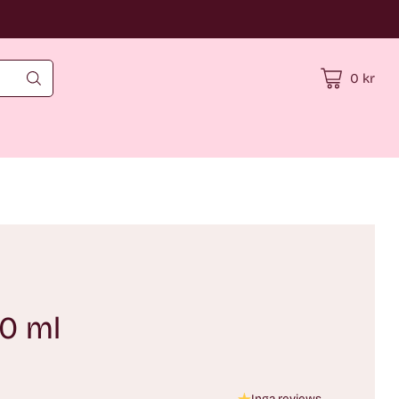
0 kr
00 ml