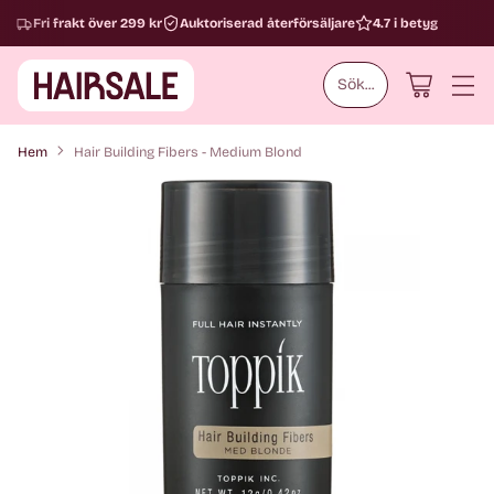
Fri frakt över 299 kr
Auktoriserad återförsäljare
4.7 i betyg
Sök...
Hem
Hair Building Fibers - Medium Blond