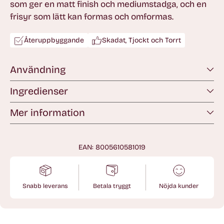
som ger en matt finish och mediumstadga, och en
frisyr som lätt kan formas och omformas.
Återuppbyggande
Skadat, Tjockt och Torrt
Användning
Ingredienser
Mer information
EAN: 8005610581019
Snabb leverans
Betala tryggt
Nöjda kunder
Lägger
till