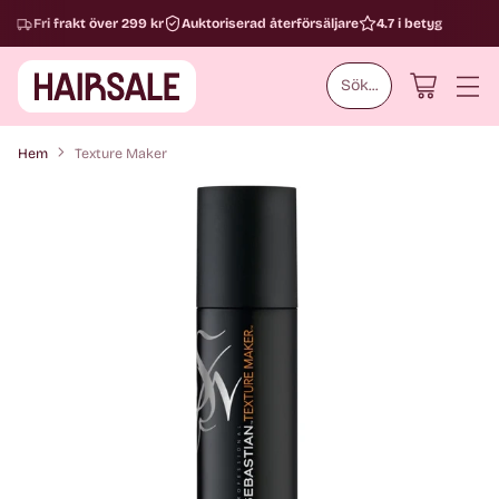
Fri frakt över 299 kr
Auktoriserad återförsäljare
4.7 i betyg
Sök...
Hem
Texture Maker