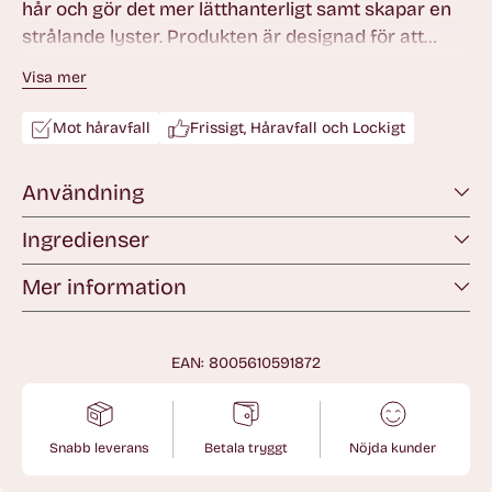
hår och gör det mer lätthanterligt samt skapar en
strålande lyster. Produkten är designad för att
använda som lätt vård- o styling för medium till tunt
Visa mer
och fint hår. Den optimala produkten för att råda
bot mot tråkiga, livlösa lockar och vågor.
Mot håravfall
Frissigt, Håravfall och Lockigt
Användning
Ingredienser
Mer information
EAN: 8005610591872
Snabb leverans
Betala tryggt
Nöjda kunder
Lägger