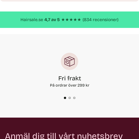
till
produkt
Hairsale.se
4,7 av 5
★★★★★ (834 recensioner)
Fri frakt
På ordrar över 299 kr
Anmäl dig till vårt nyhetsbrev