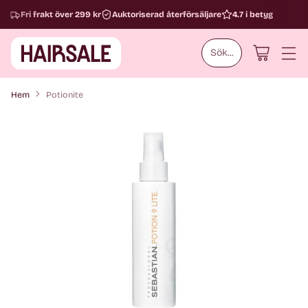
Fri frakt över 299 kr
Auktoriserad återförsäljare
4.7 i betyg
Sök...
Hem
Potionite