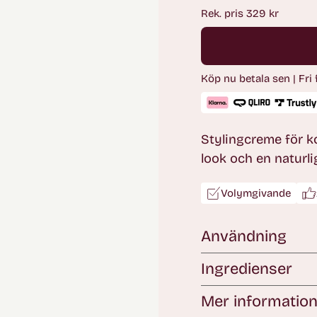
pris
Rek. pris 329 kr
Köp nu betala sen | Fri
Stylingcreme för ko
Volymgivande
Användning
Ingredienser
Mer informatio