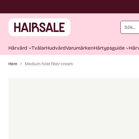
Sök...
Hårvård
Tvålar
Hudvård
Varumärken
Hårtypsguide
Hårv
Hem
Medium hold fiber cream