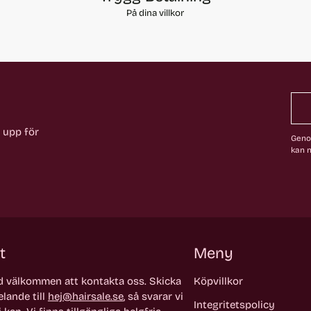
På dina villkor
a upp för
Genom
kan n
t
Meny
id välkommen att kontakta oss. Skicka
Köpvillkor
lande till
hej@hairsale.se
, så svarar vi
Integritetspolicy