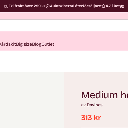
Fri frakt över 299 kr
Auktoriserad återförsäljare
4.7 i betyg
årdskit
Big size
Blog
Outlet
Medium ho
av
Davines
313 kr
Ordinarie