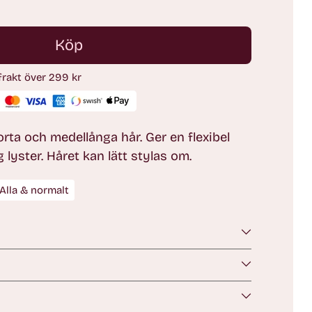
Köp
 frakt över 299 kr
rta och medellånga hår. Ger en flexibel
look och en naturlig lyster. Håret kan lätt stylas om.
Alla & normalt
n