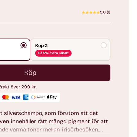
5.0
(
1
)
Köp 2
Få 5% extra rabatt
Köp
 frakt över 299 kr
lat silverschampo, som förutom att det
även innehåller rätt mängd pigment för att
ade varma toner mellan frisörbesöken.