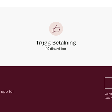
Trygg Betalning
På dina villkor
a upp för
Genom
kan n