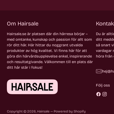
Om Hairsale
Kontak
Hairsale.se är platsen där din hårresa börjar –
Du är allt
med omtanke, kunskap och passion för allt som
ditt medde
rör ditt hår. Här hittar du noggrant utvalda
så snart vi
produkter av hög kvalitet. Vi finns här för att
vardagar m
göra din hårvårdsupplevelse enkel, inspirerande
höra från 
och resultatgivande. Välkommen till en plats där
ditt hår står i fokus!
hej@ha
Följ oss
Copyright © 2026,
Hairsale
— Powered by Shopify