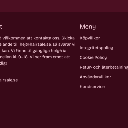
t
Meny
id välkommen att kontakta oss. Skicka
Köpvillkor
lande till
hej@hairsale.se
, så svarar vi
Integritetspolicy
 kan. Vi finns tillgängliga helgfria
ellan kl. 9–16. Vi ser fram emot att
Cookie Policy
dig!
Retur- och återbetalnin
Användarvillkor
irsale.se
Kundservice