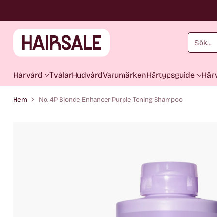
Sök...
Hårvård
Tvålar
Hudvård
Varumärken
Hårtypsguide
Hårv
Hem
No. 4P Blonde Enhancer Purple Toning Shampoo