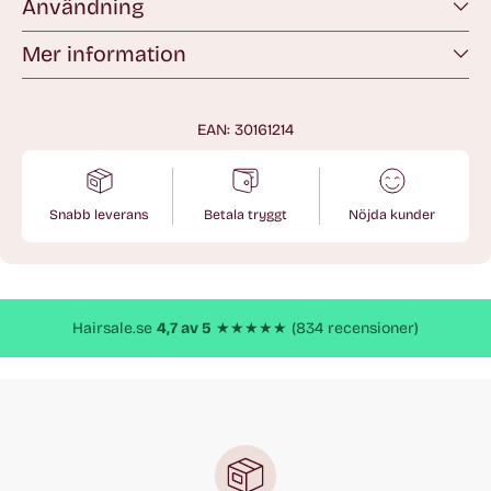
Användning
Mer information
EAN: 30161214
Snabb leverans
Betala tryggt
Nöjda kunder
Lägger
till
produkt
Hairsale.se
4,7 av 5
★★★★★ (834 recensioner)