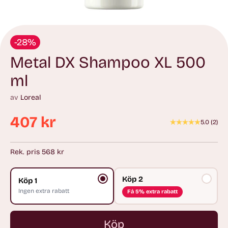
-28%
Metal DX Shampoo XL 500
ml
av
Loreal
407 kr
5.0
(
2
)
Ordinarie
pris
Rek. pris 568 kr
Köp 2
Köp 1
Ingen extra rabatt
Få 5% extra rabatt
Köp