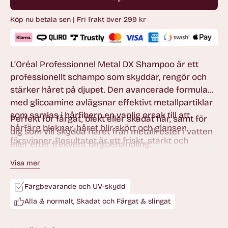
Köp nu betala sen | Fri frakt över 299 kr
L’Oréal Professionnel Metal DX Shampoo är ett
professionellt schampo som skyddar, rengör och
stärker håret på djupet. Den avancerade formulan
med glicoamine avlägsnar effektivt metallpartiklar
som samlas i hårfibern en vanlig orsak till att
Perfekt för färgat, blekt eller skadat hår, samt för
hårfärg bleknar, håret blir skört och glansen
dig som vill skydda håret från metallrester i vatten
försvinner. Resultatet är ett friskt, starkt och
eller efter frekvent färgbehandling.
silkeslent hår med bevarad färgintensitet och
Visa mer
lyster.
Färgbevarande och UV-skydd
Alla & normalt, Skadat och Färgat & slingat