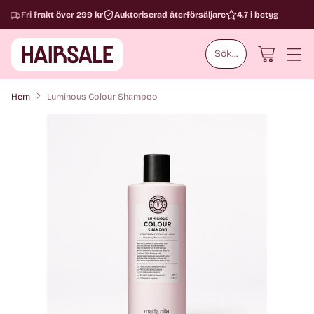
Fri frakt över 299 kr
Auktoriserad återförsäljare
4.7 i betyg
Sök...
Hem
Luminous Colour Shampoo