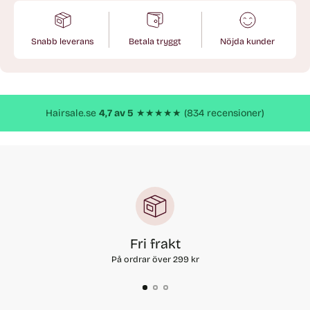
Snabb leverans
Betala tryggt
Nöjda kunder
Lägger
till
produkt
Hairsale.se
4,7 av 5
★★★★★ (834 recensioner)
Fri frakt
På ordrar över 299 kr