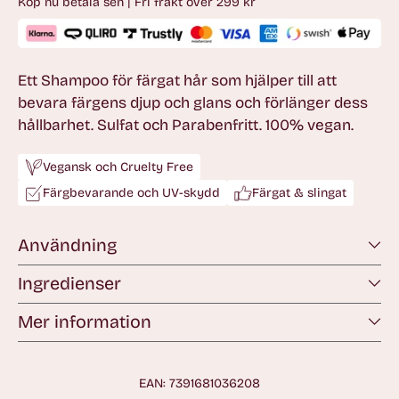
Köp nu betala sen | Fri frakt över 299 kr
Ett Shampoo för färgat hår som hjälper till att
bevara färgens djup och glans och förlänger dess
hållbarhet. Sulfat och Parabenfritt. 100% vegan.
Vegansk och Cruelty Free
Färgbevarande och UV-skydd
Färgat & slingat
Användning
Ingredienser
Mer information
EAN: 7391681036208