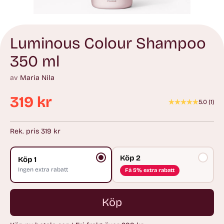
Luminous Colour Shampoo
350 ml
av
Maria Nila
319 kr
5.0
(
1
)
Ordinarie
pris
Rek. pris 319 kr
Köp 2
Köp 1
Ingen extra rabatt
Få 5% extra rabatt
Köp