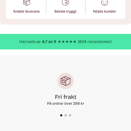
Snabb leverans
Betala tryggt
Nöjda kunder
Lägger
till
produkt
Hairsale.se
4,7 av 5
★★★★★ (834 recensioner)
Fri frakt
På ordrar över 299 kr