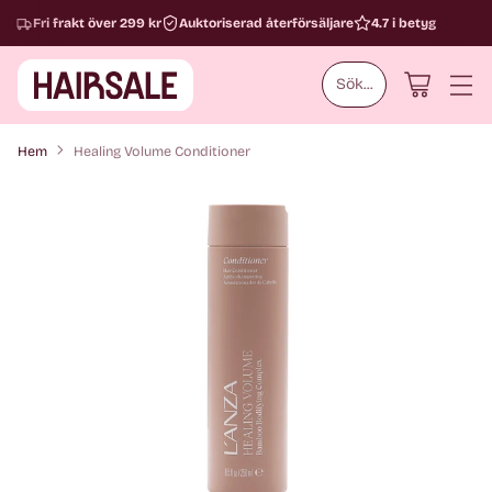
Fri frakt över 299 kr
Auktoriserad återförsäljare
4.7 i betyg
Sök...
Hem
Healing Volume Conditioner