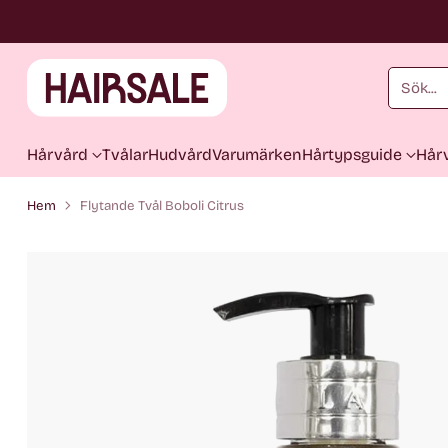
Sök...
Hårvård
Tvålar
Hudvård
Varumärken
Hårtypsguide
Hårv
Hem
Flytande Tvål Boboli Citrus