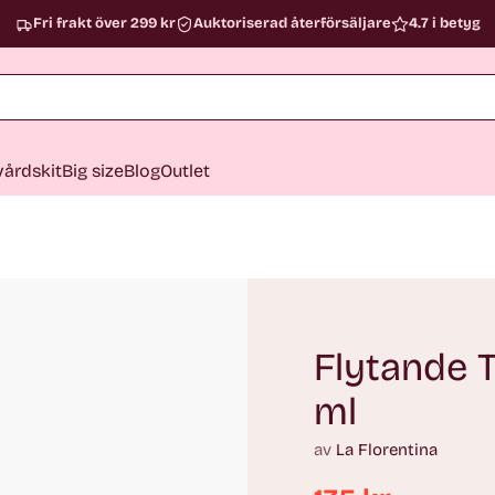
Fri frakt över 299 kr
Auktoriserad återförsäljare
4.7 i betyg
årdskit
Big size
Blog
Outlet
Flytande T
ml
av
La Florentina