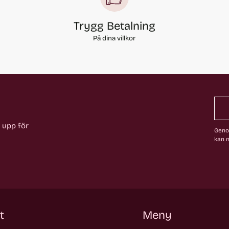
Trygg Betalning
På dina villkor
a upp för
Genom
kan n
t
Meny