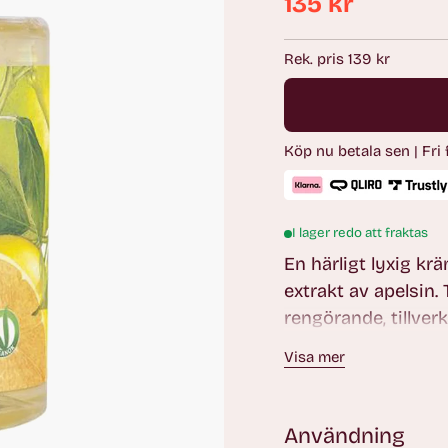
135 kr
Ordinarie
pris
Rek. pris 139 kr
Köp nu betala sen | Fri
I lager redo att fraktas
En härligt lyxig kr
extrakt av apelsin.
rengörande, tillve
Olivolja och E vitam
Visa mer
Användning