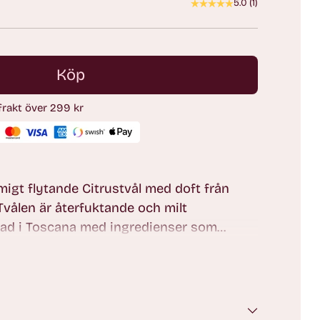
5.0
(
1
)
Köp
 frakt över 299 kr
ämigt flytande Citrustvål med doft från
 Tvålen är återfuktande och milt
rkad i Toscana med ingredienser som
in.