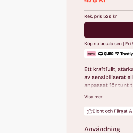
478 kr
Ordinarie
pris
Rek. pris 529 kr
Köp nu betala sen | Fri
Ett kraftfullt, stä
av sensibiliserat e
anpassat för tunt ti
kräm renar och åte
Visa mer
glansigare hårfärg
Blont och Färgat & 
Användning