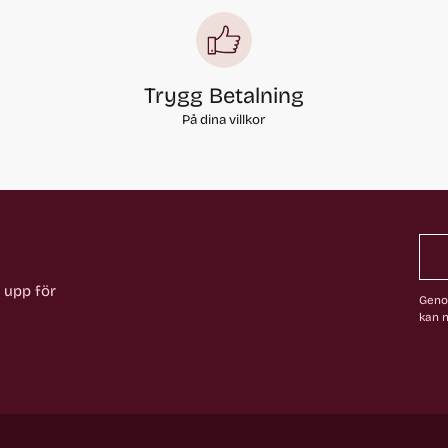
Trygg Betalning
På dina villkor
a upp för
Genom
kan n