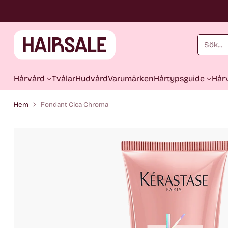
Sök...
Hårvård
Tvålar
Hudvård
Varumärken
Hårtypsguide
Hårv
Hem
Fondant Cica Chroma