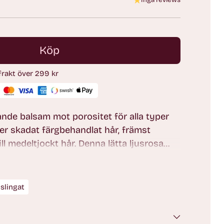
Inga reviews
Köp
 frakt över 299 kr
rkande balsam mot porositet för alla typer
ller skadat färgbehandlat hår, främst
ll medeltjockt hår. Denna lätta ljusrosa
rfuktar håret för en mjuk känsla och en
 som bevaras längre.
slingat