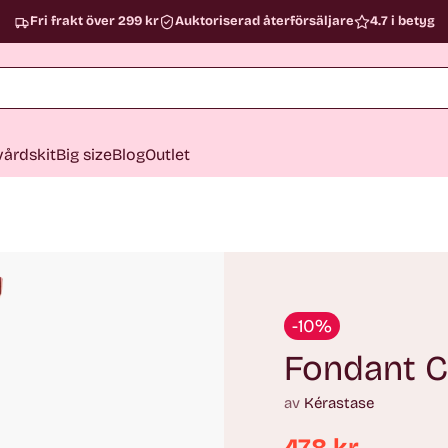
Fri frakt över 299 kr
Auktoriserad återförsäljare
4.7 i betyg
årdskit
Big size
Blog
Outlet
-10%
Fondant C
av
Kérastase