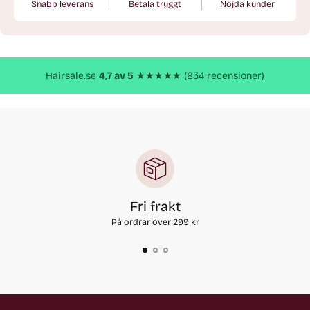
Snabb leverans
Betala tryggt
Nöjda kunder
Lägger
till
produkt
Hairsale.se
4,7 av 5
★★★★★ (834 recensioner)
Fri frakt
På ordrar över 299 kr