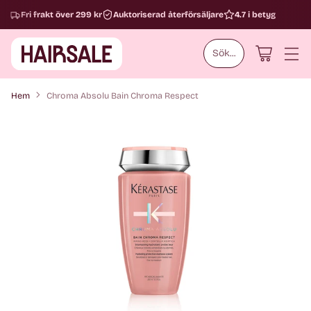
Fri frakt över 299 kr
Auktoriserad återförsäljare
4.7 i betyg
Sök...
Hem
Chroma Absolu Bain Chroma Respect