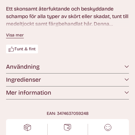
Ett skonsamt återfuktande och beskyddande
schampo för alla typer av skört eller skadat, tunt till
medeltjockt samt färgbehandlat hår. Denna
ljusrosa, krämiga schampo-gel är berikad med en
Visa mer
kombination av aminosyra och centella asiatica
som återfuktar håret samtidigt som det stärker
Tunt & fint
hårfibrerna för att skydda färgen från att blekna.
Användning
Ingredienser
Mer information
EAN: 3474637059248