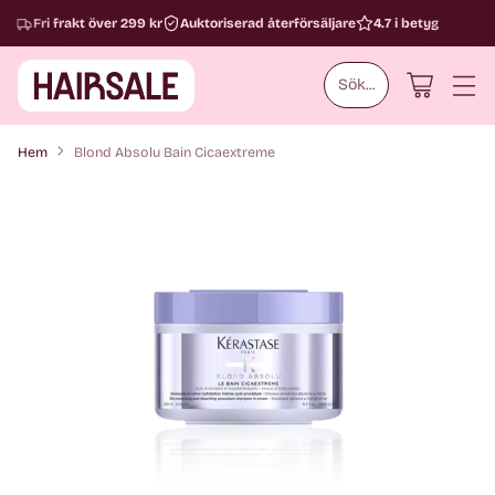
Fri frakt över 299 kr
Auktoriserad återförsäljare
4.7 i betyg
Sök...
Hem
Blond Absolu Bain Cicaextreme