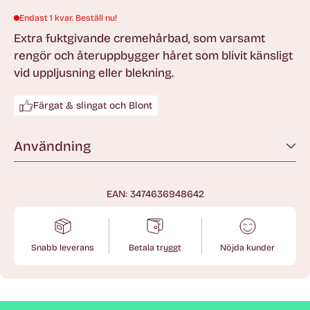
Endast 1 kvar. Beställ nu!
Extra fuktgivande cremehårbad, som varsamt
rengör och återuppbygger håret som blivit känsligt
vid uppljusning eller blekning.
Färgat & slingat och Blont
Användning
EAN: 3474636948642
Snabb leverans
Betala tryggt
Nöjda kunder
Lägger
till
produkt