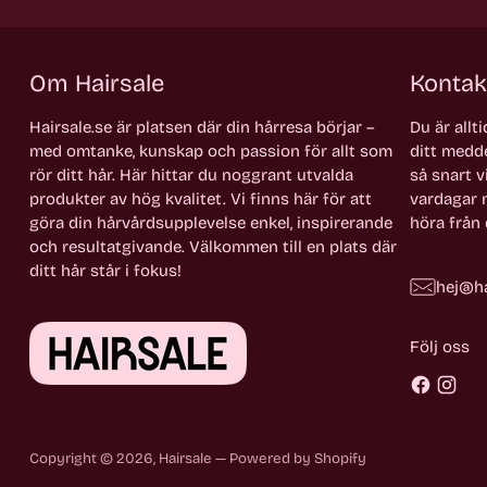
Om Hairsale
Kontak
Hairsale.se är platsen där din hårresa börjar –
Du är allt
med omtanke, kunskap och passion för allt som
ditt medde
rör ditt hår. Här hittar du noggrant utvalda
så snart vi
produkter av hög kvalitet. Vi finns här för att
vardagar m
göra din hårvårdsupplevelse enkel, inspirerande
höra från 
och resultatgivande. Välkommen till en plats där
ditt hår står i fokus!
hej@ha
Följ oss
Copyright © 2026,
Hairsale
— Powered by Shopify