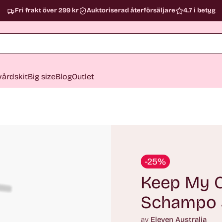
Fri frakt över 299 kr
Auktoriserad återförsäljare
4.7 i betyg
årdskit
Big size
Blog
Outlet
-25%
Keep My C
Schampo 
av
Eleven Australia