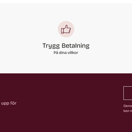
Trygg Betalning
På dina villkor
a upp för
Genom
kan n