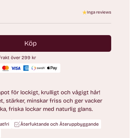
Inga reviews
Köp
 frakt över 299 kr
ot för lockigt, krulligt och vågigt hår!
t, stärker, minskar friss och ger vacker
ka, friska lockar med naturlig glans.
atfri
Återfuktande och Återuppbyggande