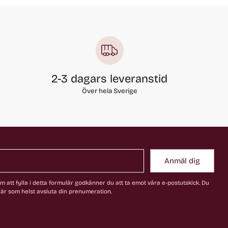
2-3 dagars leveranstid
Över hela Sverige
Anmäl dig
 att fylla i detta formulär godkänner du att ta emot våra e-postutskick. Du
är som helst avsluta din prenumeration.