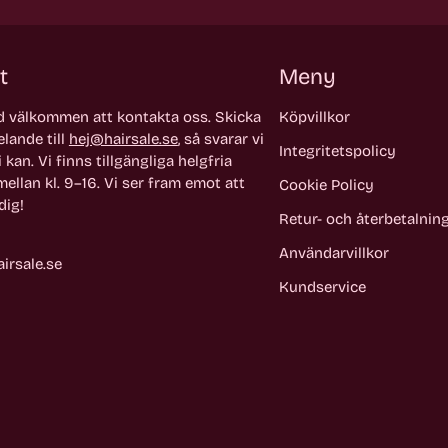
t
Meny
id välkommen att kontakta oss. Skicka
Köpvillkor
lande till
hej@hairsale.se
, så svarar vi
Integritetspolicy
 kan. Vi finns tillgängliga helgfria
ellan kl. 9–16. Vi ser fram emot att
Cookie Policy
dig!
Retur- och återbetalnin
Användarvillkor
irsale.se
Kundservice