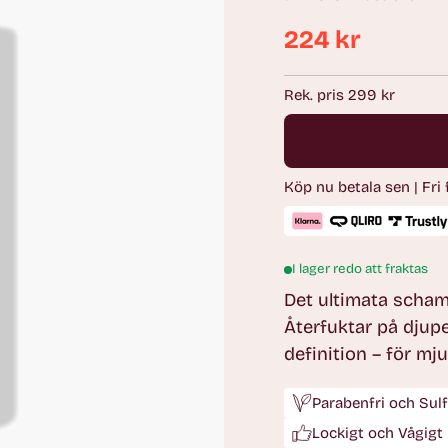
224 kr
Ordinarie
pris
Rek. pris 299 kr
Köp nu betala sen | Fri
I lager redo att fraktas
Det ultimata schamp
Återfuktar på djupe
definition – för mju
Parabenfri och Sulf
Lockigt och Vågigt