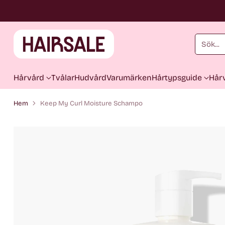
Sök...
Hårvård
Tvålar
Hudvård
Varumärken
Hårtypsguide
Hårv
Hem
Keep My Curl Moisture Schampo