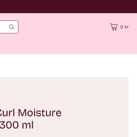
0 kr
url Moisture
300 ml