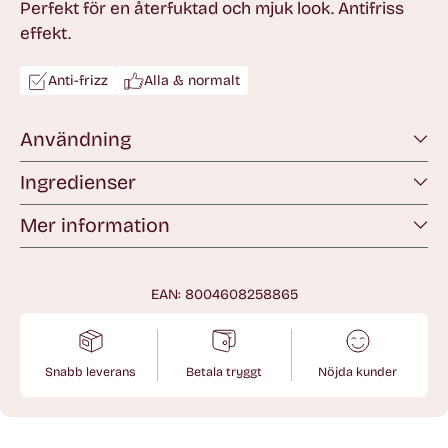
Perfekt för en återfuktad och mjuk look. Antifriss
effekt.
Anti-frizz
Alla & normalt
Användning
Ingredienser
Mer information
EAN: 8004608258865
Snabb leverans
Betala tryggt
Nöjda kunder
Lägger
till