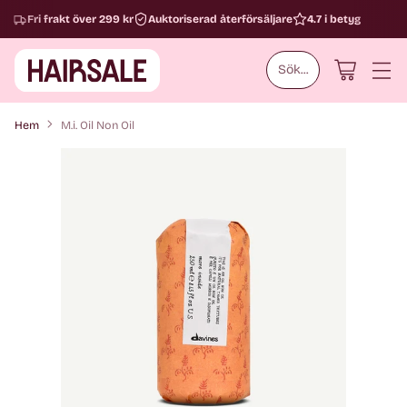
Fri frakt över 299 kr
Auktoriserad återförsäljare
4.7 i betyg
Sök...
Hem
M.i. Oil Non Oil