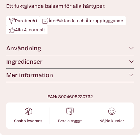
Ett fuktgivande balsam för alla hårtyper.
Parabenfri
Återfuktande och Återuppbyggande
Alla & normalt
Användning
Ingredienser
Mer information
EAN: 8004608230762
Snabb leverans
Betala tryggt
Nöjda kunder
Lägger
till