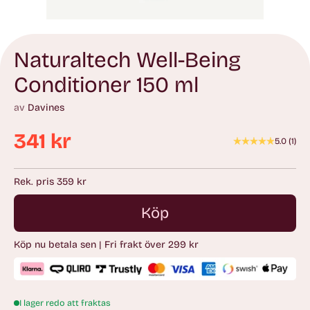
Naturaltech Well-Being
Conditioner 150 ml
av
Davines
341 kr
5.0
(
1
)
Ordinarie
pris
Rek. pris 359 kr
Köp
Köp nu betala sen | Fri frakt över 299 kr
I lager redo att fraktas