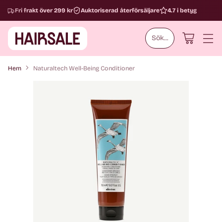
Fri frakt över 299 kr
Auktoriserad återförsäljare
4.7 i betyg
Sök...
Hem
Naturaltech Well-Being Conditioner