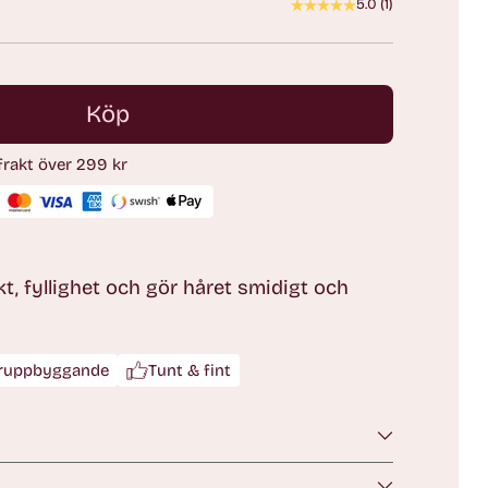
5.0
(
1
)
Köp
 frakt över 299 kr
t, fyllighet och gör håret smidigt och
ruppbyggande
Tunt & fint