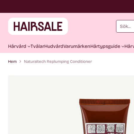
Sök...
Hårvård
Tvålar
Hudvård
Varumärken
Hårtypsguide
Hårv
Hem
Naturaltech Replumping Conditioner