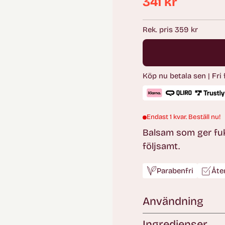
341 kr
Ordinarie
pris
Rek. pris 359 kr
Köp nu betala sen | Fri
Endast 1 kvar. Beställ nu!
Balsam som ger fuk
följsamt.
Parabenfri
Åte
Användning
Ingredienser