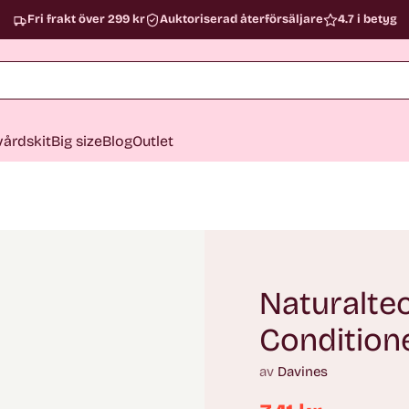
Fri frakt över 299 kr
Auktoriserad återförsäljare
4.7 i betyg
årdskit
Big size
Blog
Outlet
Naturalte
Condition
av
Davines