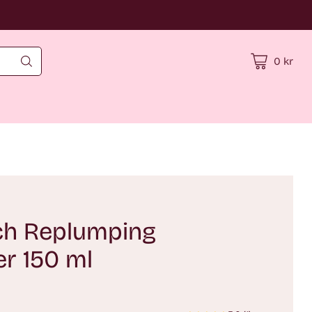
0 kr
ch Replumping
er 150 ml