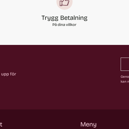
Trygg Betalning
På dina villkor
a upp för
Genom
kan n
t
Meny