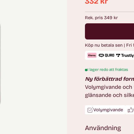
332 kr
Ordinarie
pris
Rek. pris 349 kr
Köp nu betala sen | Fri
I lager redo att fraktas
Ny förbättrad for
Volymgivande och v
glänsande och silke
Volymgivande
Användning