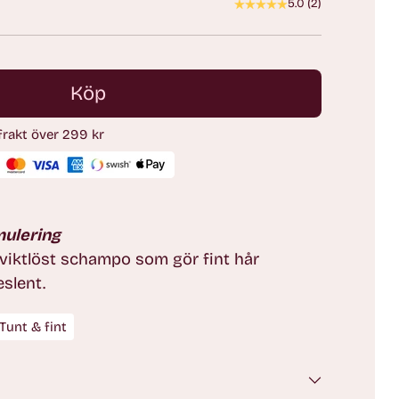
5.0
(
2
)
Köp
 frakt över 299 kr
mulering
iktlöst schampo som gör fint hår
slent.
Tunt & fint