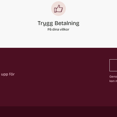
Trygg Betalning
På dina villkor
a upp för
Genom
kan n