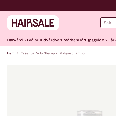
Sök...
Hårvård
Tvålar
Hudvård
Varumärken
Hårtypsguide
Hårv
Hem
Essential Volu Shampoo Volymschampo