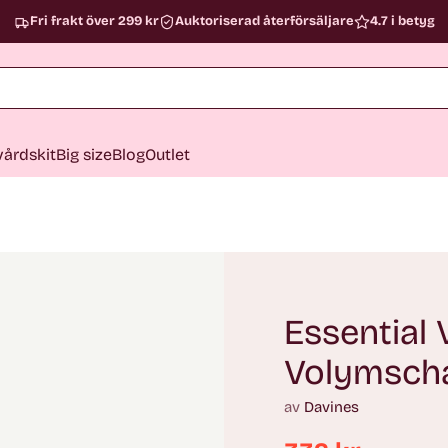
Fri frakt över 299 kr
Auktoriserad återförsäljare
4.7 i betyg
årdskit
Big size
Blog
Outlet
Essential
Volymsch
av
Davines