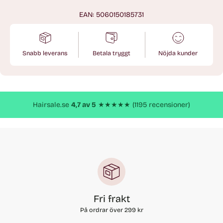
EAN: 5060150185731
Snabb leverans
Betala tryggt
Nöjda kunder
Lägger
till
produkt
Hairsale.se
4,7 av 5
★★★★★ (1195 recensioner)
Fri frakt
På ordrar över 299 kr