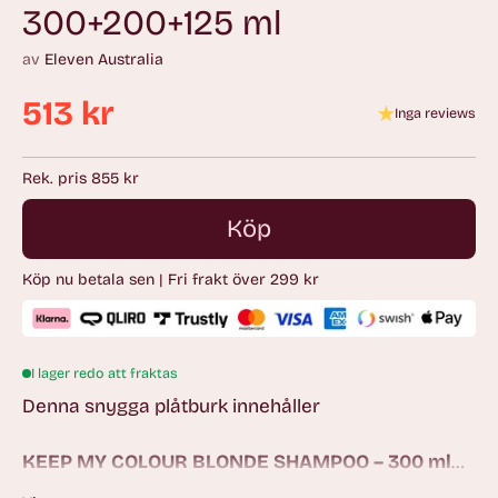
300+200+125 ml
av
Eleven Australia
513 kr
Inga reviews
Ordinarie
pris
Rek. pris 855 kr
Köp
Köp nu betala sen | Fri frakt över 299 kr
I lager redo att fraktas
Denna snygga plåtburk innehåller
KEEP MY COLOUR BLONDE SHAMPOO – 300 ml
Ett pigmenterat schampo för både färgat och