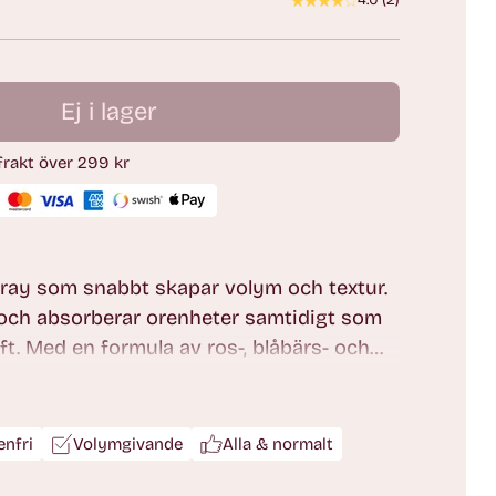
4.0
(
2
)
Ej i lager
 frakt över 299 kr
spray som snabbt skapar volym och textur.
 och absorberar orenheter samtidigt som
yft. Med en formula av ros-, blåbärs- och
ar sprayen håret, samtidigt som den ger
med ett torrt och matt slutresultat.
nfri
Volymgivande
Alla & normalt