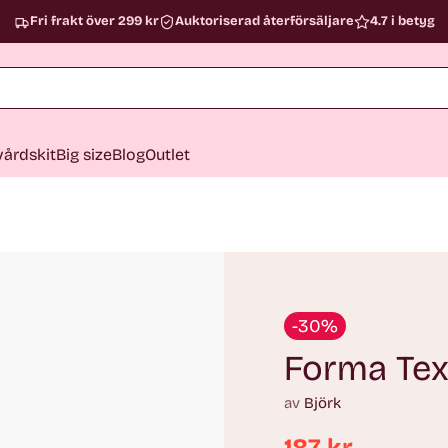
Fri frakt över 299 kr
Auktoriserad återförsäljare
4.7 i betyg
årdskit
Big size
Blog
Outlet
-30%
Forma Tex
av
Björk