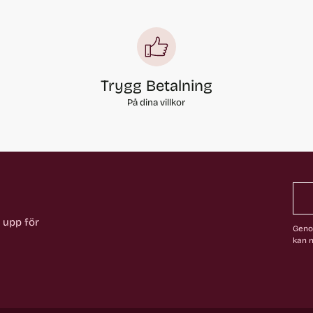
Trygg Betalning
På dina villkor
a upp för
Genom
kan n