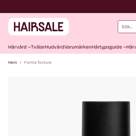
Sök...
Hårvård
Tvålar
Hudvård
Varumärken
Hårtypsguide
Hårv
Hem
Forma Texture