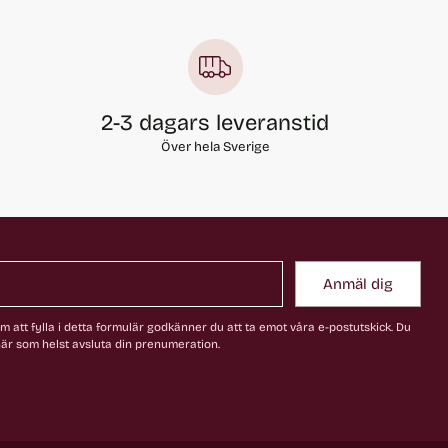
2-3 dagars leveranstid
Över hela Sverige
Anmäl dig
 att fylla i detta formulär godkänner du att ta emot våra e-postutskick. Du
är som helst avsluta din prenumeration.