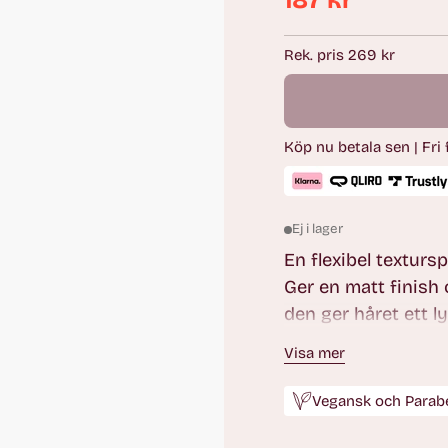
187 kr
Ordinarie
pris
Rek. pris 269 kr
Köp nu betala sen | Fri
Ej i lager
En flexibel textur
Ger en matt finish
den ger håret ett l
solrosextrakt vård
Visa mer
en flexibel stadga 
Vegansk och Parabe