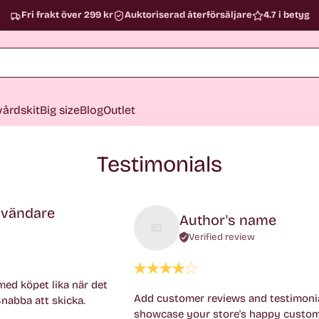
Fri frakt över 299 kr
Auktoriserad återförsäljare
4.7 i betyg
årdskit
Big size
Blog
Outlet
Testimonials
nvändare
Author's name
Verified review
med köpet lika när det
Add customer reviews and testimonia
Snabba att skicka.
showcase your store's happy custom