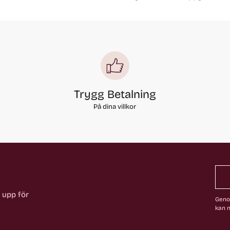
Trygg Betalning
På dina villkor
a upp för
Genom
kan n