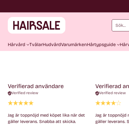
Sök...
Hårvård
Tvålar
Hudvård
Varumärken
Hårtypsguide
Hårv
Verifierad användare
Verifierad a
Verified review
Verified review
Jag är toppnöjd med köpet lika när det
Jag är toppnöjd 
gäller leverans. Snabba att skicka.
gäller leverans. 