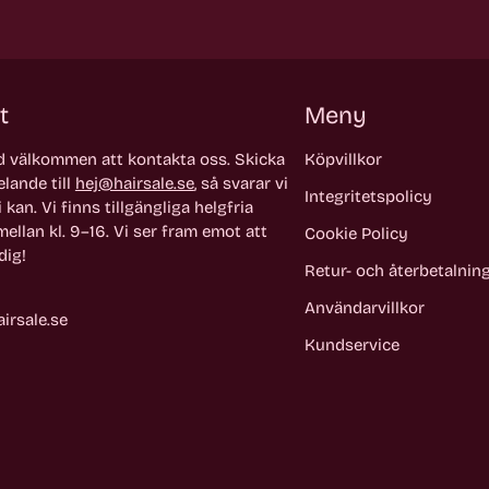
t
Meny
id välkommen att kontakta oss. Skicka
Köpvillkor
lande till
hej@hairsale.se
, så svarar vi
Integritetspolicy
 kan. Vi finns tillgängliga helgfria
ellan kl. 9–16. Vi ser fram emot att
Cookie Policy
dig!
Retur- och återbetalnin
Användarvillkor
irsale.se
Kundservice