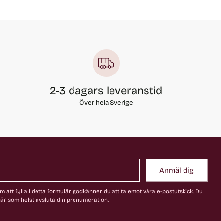
2-3 dagars leveranstid
Över hela Sverige
Anmäl dig
 att fylla i detta formulär godkänner du att ta emot våra e-postutskick. Du
är som helst avsluta din prenumeration.