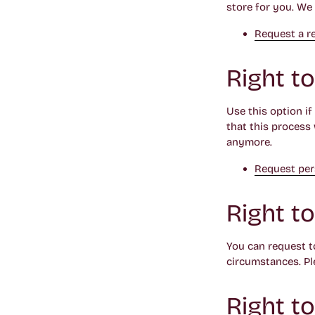
store for you. We
Request a r
Right t
Use this option i
that this process 
anymore.
Request per
Right t
You can request t
circumstances. Pl
Right t