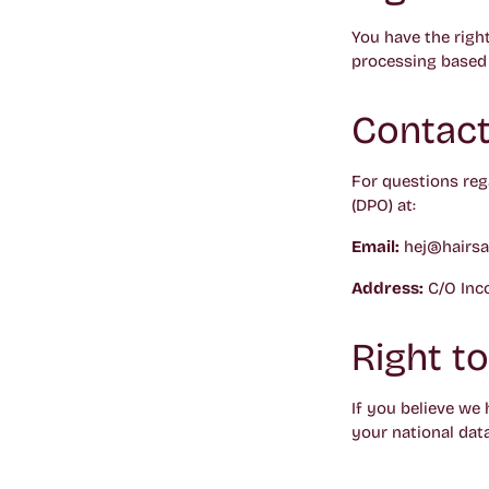
You have the right
processing based 
Contact
For questions reg
(DPO) at:
Email:
hej@hairsa
Address:
C/O Inco
Right t
If you believe we
your national data