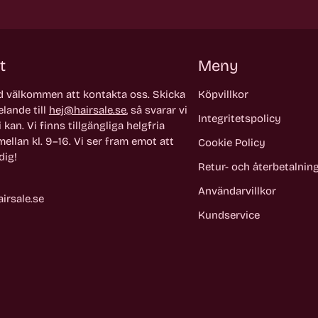
t
Meny
id välkommen att kontakta oss. Skicka
Köpvillkor
lande till
hej@hairsale.se
, så svarar vi
Integritetspolicy
 kan. Vi finns tillgängliga helgfria
ellan kl. 9–16. Vi ser fram emot att
Cookie Policy
dig!
Retur- och återbetalnin
Användarvillkor
irsale.se
Kundservice