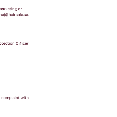
 marketing or
hej@hairsale.se.
otection Officer
a complaint with