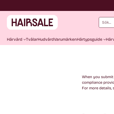
Sök...
Hårvård
Tvålar
Hudvård
Varumärken
Hårtypsguide
Hårv
When you submit 
compliance provid
For more details,