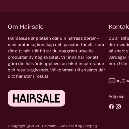
Om Hairsale
Kontak
Hairsale.se är platsen där din hårresa börjar –
Du är allt
med omtanke, kunskap och passion för allt som
ditt medde
rör ditt hår. Här hittar du noggrant utvalda
så snart vi
produkter av hög kvalitet. Vi finns här för att
vardagar m
göra din hårvårdsupplevelse enkel, inspirerande
höra från 
och resultatgivande. Välkommen till en plats där
ditt hår står i fokus!
hej@ha
Följ oss
Copyright © 2026,
Hairsale
— Powered by Shopify