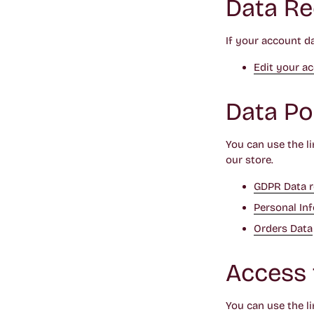
Data Re
If your account da
Edit your a
Data Por
You can use the l
our store.
GDPR Data 
Personal In
Orders Data
Access 
You can use the li