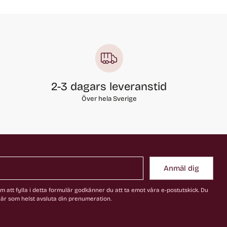
2-3 dagars leveranstid
Över hela Sverige
Anmäl dig
 att fylla i detta formulär godkänner du att ta emot våra e-postutskick. Du
är som helst avsluta din prenumeration.