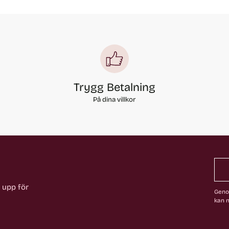
Trygg Betalning
På dina villkor
a upp för
Genom
kan n