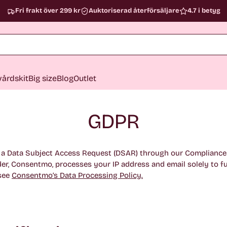
Fri frakt över 299 kr
Auktoriserad återförsäljare
4.7 i betyg
årdskit
Big size
Blog
Outlet
GDPR
a Data Subject Access Request (DSAR) through our Compliance 
er, Consentmo, processes your IP address and email solely to ful
 see
Consentmo’s Data Processing Policy
.