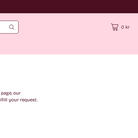
0 kr
page, our
fill your request.