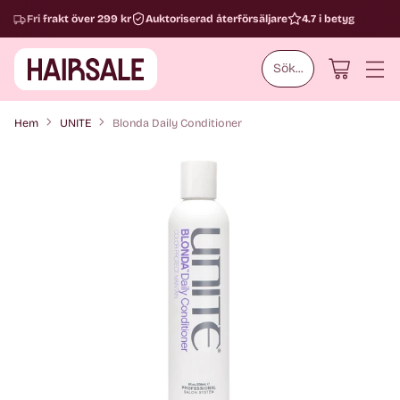
Fri frakt över 299 kr
Auktoriserad återförsäljare
4.7 i betyg
Sök...
Hem
UNITE
Blonda Daily Conditioner