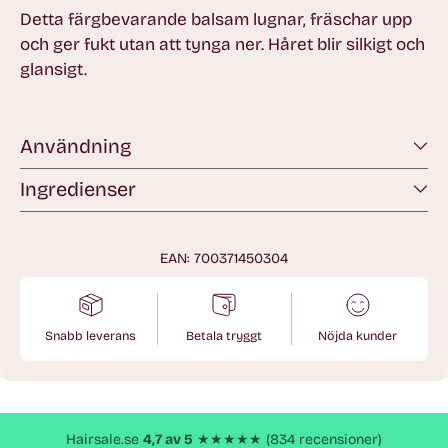
Detta färgbevarande balsam lugnar, fräschar upp
och ger fukt utan att tynga ner. Håret blir silkigt och
glansigt.
Användning
Ingredienser
EAN: 700371450304
Snabb leverans
Betala tryggt
Nöjda kunder
Lägger
till
produkt
Hairsale.se
4,7 av 5
★★★★★ (834 recensioner)