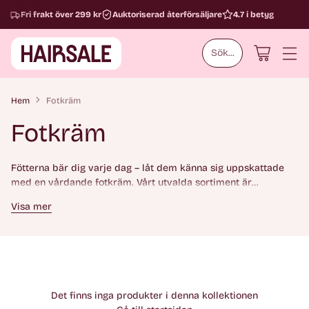
Fri frakt över 299 kr
Auktoriserad återförsäljare
4.7 i betyg
Sök...
Hem
Fotkräm
Fotkräm
Fötterna bär dig varje dag – låt dem känna sig uppskattade
med en vårdande fotkräm. Vårt utvalda sortiment är
framtaget för att mjukgöra torra hälar, förebygga sprickor och
Visa mer
ge näring på djupet. Oavsett om du behöver intensiv
återfuktning eller en uppfriskande känsla efter en lång dag,
har vi fotkrämen som passar just dig. Perfekt för både daglig
användning och som en lyxig del av din egenvård.
Det finns inga produkter i denna kollektionen