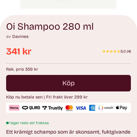
Oi Shampoo 280 ml
av
Davines
341 kr
5.0
(
4
)
Ordinarie
pris
Rek. pris 359 kr
Köp
Köp nu betala sen | Fri frakt över 299 kr
I lager redo att fraktas
Ett krämigt schampo som är skonsamt, fuktgivande