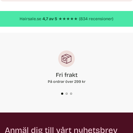
till
produkt
Hairsale.se
4,7 av 5
★★★★★ (834 recensioner)
Fri frakt
På ordrar över 299 kr
Anmäl dig till vårt nyhetsbrev