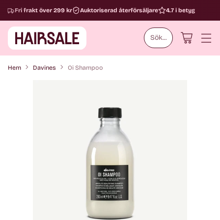
Fri frakt över 299 kr
Auktoriserad återförsäljare
4.7 i betyg
Sök...
Hem
Davines
Oi Shampoo