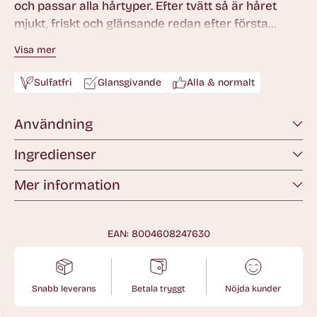
och passar alla hårtyper. Efter tvätt så är håret
mjukt, friskt och glänsande redan efter första
användningen. Perfekt för användning innan OI
Visa mer
Conditioner, OI All in one milk och OI Oil.
Sulfatfri
Glansgivande
Alla & normalt
Användning
Ingredienser
Mer information
EAN: 8004608247630
Snabb leverans
Betala tryggt
Nöjda kunder
Lägger