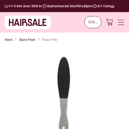
Fri frakt över 299 kr
Auktoriserad återförsäljare
4.7 i betyg
Sök...
Hem
Bare Feet
Foot File