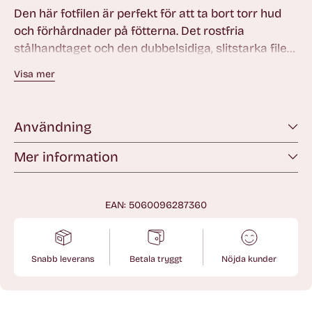
Den här fotfilen är perfekt för att ta bort torr hud
och förhårdnader på fötterna. Det rostfria
stålhandtaget och den dubbelsidiga, slitstarka filen
gör den lätt att använda.
Visa mer
Användning
Mer information
EAN: 5060096287360
Snabb leverans
Betala tryggt
Nöjda kunder
Lägger
till