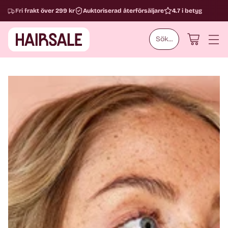
Fri frakt över 299 kr
Auktoriserad återförsäljare
4.7 i betyg
Sök...