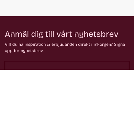
Anmäl dig till vårt nyhetsbrev
Vill du ha inspiration & erbjudanden direkt i inkorgen? Signa
upp för nyhetsbrev.
Anmäl dig
Genom att fylla i detta formulär godkänner du att ta emot våra e-
postutskick. Du kan när som helst avsluta din prenumeration.