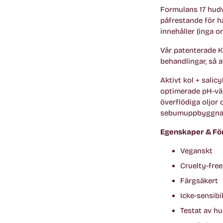
Formulans 17 hudv
påfrestande för h
innehåller (inga on
Vår patenterade K
behandlingar, så a
Aktivt kol + sali
optimerade pH-värd
överflödiga oljor 
sebumuppbyggnad i
Egenskaper & Fö
Veganskt
Cruelty-free
Färgsäkert
Icke-sensibi
Testat av hu