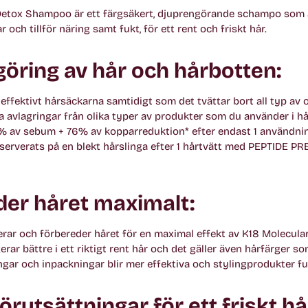
tox Shampoo är ett färgsäkert, djuprengörande schampo som 
 och tillför näring samt fukt, för ett rent och friskt hår.
öring av hår och hårbotten:
fektivt hårsäckarna samtidigt som det tvättar bort all typ av or
la avlagringar från olika typer av produkter som du använder i h
% av sebum + 76% av kopparreduktion* efter endast 1 användni
serverats på en blekt hårslinga efter 1 hårtvätt med PEPTIDE P
er håret maximalt:
ar och förbereder håret för en maximal effekt av K18 Molecular
erar bättre i ett riktigt rent hår och det gäller även hårfärger so
gar och inpackningar blir mer effektiva och stylingprodukter fu
örutsättningar för ett friskt hå