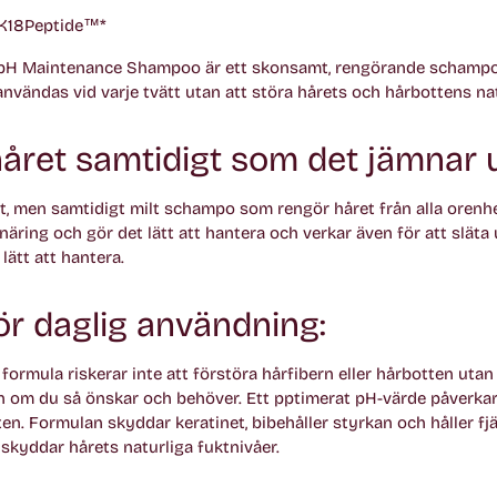
 K18Peptide™*
H Maintenance Shampoo är ett skonsamt, rengörande schamp
nvändas vid varje tvätt utan att störa hårets och hårbottens nat
året samtidigt som det jämnar u
ivt, men samtidigt milt schampo som rengör håret från alla orenhet
näring och gör det lätt att hantera och verkar även för att släta 
lätt att hantera.
ör daglig användning:
ormula riskerar inte att förstöra hårfibern eller hårbotten utan
 om du så önskar och behöver. Ett pptimerat pH-värde påverkar 
ten. Formulan skyddar keratinet, bibehåller styrkan och håller fjä
t skyddar hårets naturliga fuktnivåer.