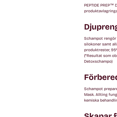
PEPTIDE PREP™ De
produktavlagringar
Djupreng
Schampot rengör ef
silokoner samt al
produktrester, 95
(*Resultat som ob
Detoxschampo)
Förbered
Schampot preparer
Mask. Allting fung
kemiska behandlin
Skapar f