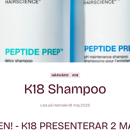
HÅRVÅRD
K18
K18 Shampoo
Lisa på Hairsale
18 maj 2025
EN! - K18 PRESENTERAR 2 