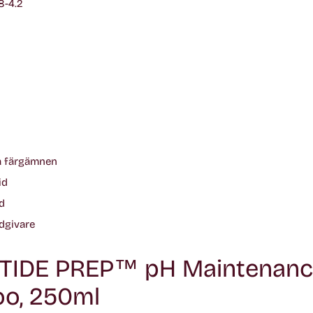
8-4.2
a färgämnen
id
d
dgivare
PTIDE PREP™ pH Maintenan
o, 250ml