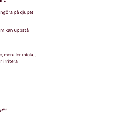
engöra på djupet
som kan uppstå
, metaller (nickel,
 irritera
REP™