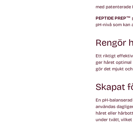
med patenterade
PEPTIDE PREP™
p
pH-nivå som kan a
Rengör h
Ett riktigt effekt
ger håret optimal 
gör det mjukt och 
Skapat f
En pH-balanserad f
användas dagligen
håret eller hårbot
under tvätt, vilke