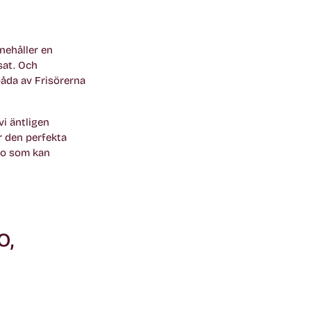
nehåller en
sat. Och
båda av Frisörerna
vi äntligen
 den perfekta
oo som kan
o,