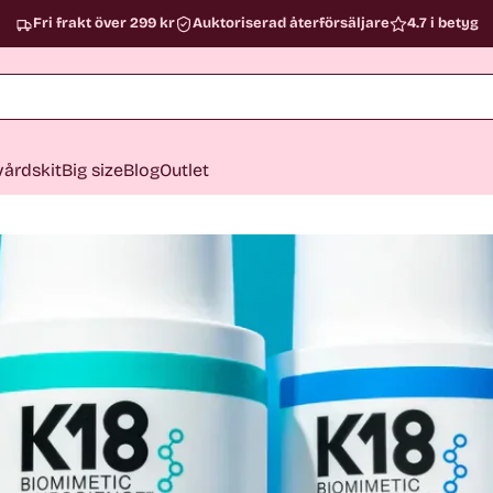
Fri frakt över 299 kr
Auktoriserad återförsäljare
4.7 i betyg
årdskit
Big size
Blog
Outlet