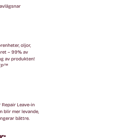
avlägsnar
enheter, oljor,
året – 99% av
ng av produkten!
REP™
 Repair Leave-in
m blir mer levande,
ngerar bättre.
r: