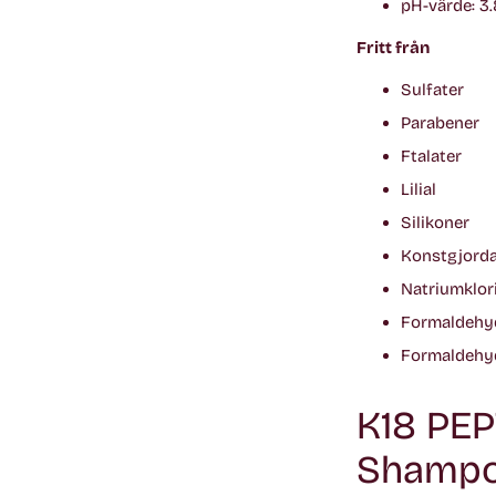
pH-värde: 3.
Fritt från
Sulfater
Parabener
Ftalater
Lilial
Silikoner
Konstgjord
Natriumklor
Formaldehy
Formaldehy
K18 PE
Shampo