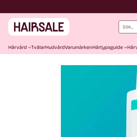
Sök...
Hårvård
Tvålar
Hudvård
Varumärken
Hårtypsguide
Hårv