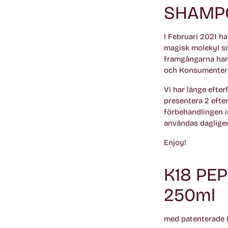
SHAMP
I Februari 2021 ha
magisk molekyl so
framgångarna har i
och Konsumenter
Vi har länge efter
presentera 2 eft
förbehandlingen 
användas daglige
Enjoy!
K18 PE
250ml
med patenterade