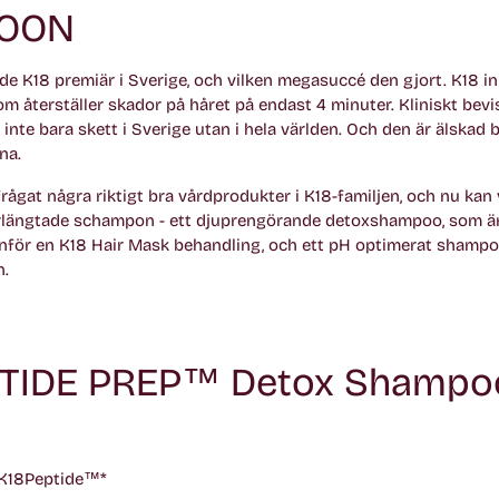
OON
de K18 premiär i Sverige, och vilken megasuccé den gjort. K18 in
m återställer skador på håret på endast 4 minuter. Kliniskt bevi
nte bara skett i Sverige utan i hela världen. Och den är älskad 
na.
frågat några riktigt bra vårdprodukter i K18-familjen, och nu kan 
erlängtade schampon - ett djuprengörande detoxshampoo, som är
inför en K18 Hair Mask behandling, och ett pH optimerat shamp
n.
PTIDE PREP™ Detox Shampo
 K18Peptide™*