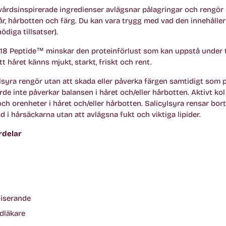
årdsinspirerade ingredienser avlägsnar pålagringar och rengör 
år, hårbotten och färg. Du kan vara trygg med vad den innehåller
ödiga tillsatser).
18 Peptide™ minskar den proteinförlust som kan uppstå under 
tt håret känns mjukt, starkt, friskt och rent.
cylsyra rengör utan att skada eller påverka färgen samtidigt som
e inte påverkar balansen i håret och/eller hårbotten. Aktivt kol 
och orenheter i håret och/eller hårbotten. Salicylsyra rensar bort
 hårsäckarna utan att avlägsna fukt och viktiga lipider.
rdelar
liserande
dläkare