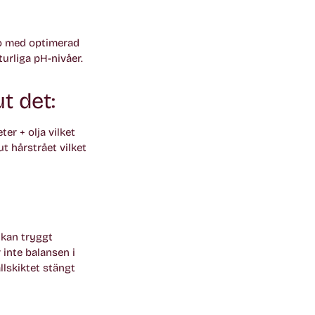
o med optimerad
urliga pH-nivåer.
t det:
er + olja vilket
ut hårstrået vilket
 kan tryggt
inte balansen i
llskiktet stängt