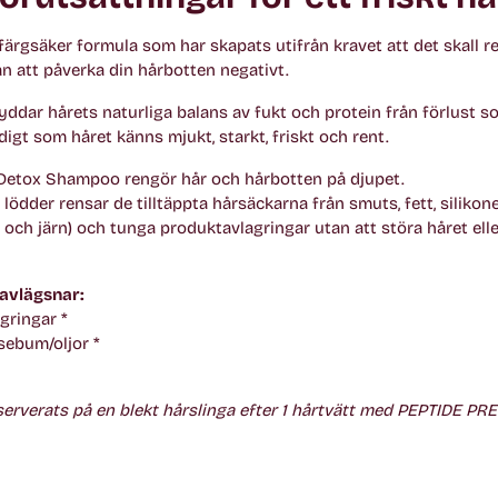
ärgsäker formula som har skapats utifrån kravet att det skall r
n att påverka din hårbotten negativt.
yddar hårets naturliga balans av fukt och protein från förlust 
digt som håret känns mjukt, starkt, friskt och rent.
etox Shampoo rengör hår och hårbotten på djupet.
 lödder rensar de tilltäppta hårsäckarna från smuts, fett, silikoner
 och järn) och tunga produktavlagringar utan att störa håret eller
 avlägsnar:
gringar *
sebum/oljor *
erverats på en blekt hårslinga efter 1 hårtvätt med PEPTIDE P