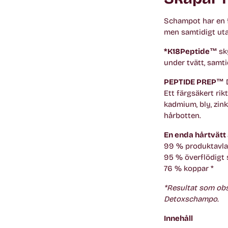
Schampot har en f
men samtidigt uta
*K18Peptide™
sk
under tvätt, samti
PEPTIDE PREP™
D
Ett färgsäkert rikt
kadmium, bly, zink
hårbotten.
En enda hårtvätt
99 % produktavla
95 % överflödigt 
76 % koppar *
*Resultat som obs
Detoxschampo.
Innehåll